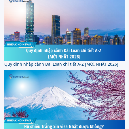
Quy định nhập cảnh Đài Loan chi tiết A-Z [MỚI NHẤT 2026]