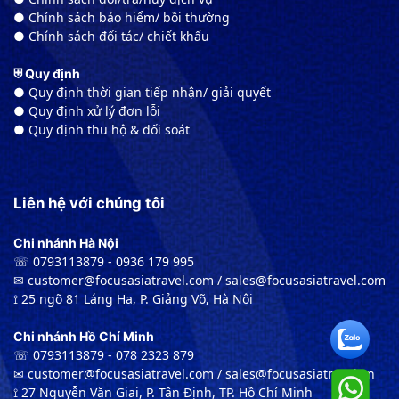
● Chính sách bảo hiểm/ bồi thường
● Chính sách đối tác/ chiết khấu
⛨ Quy định
● Quy định thời gian tiếp nhận/ giải quyết
● Quy định xử lý đơn lỗi
● Quy định thu hộ & đối soát
Liên hệ với chúng tôi
Chi nhánh Hà Nội
☏ 0793113879 - 0936 179 995
✉︎ customer@focusasiatravel.com / sales@focusasiatravel.com
⟟ 25 ngõ 81 Láng Hạ, P. Giảng Võ, Hà Nội
Chi nhánh Hồ Chí Minh
☏ 0793113879 - 078 2323 879
✉︎ customer@focusasiatravel.com / sales@focusasiatravel.vn
⟟ 27 Nguyễn Văn Giai, P. Tân Định, TP. Hồ Chí Minh