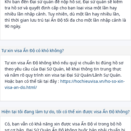
Khi bạn đến Đại sứ quán để nộp hồ sơ, Đại sứ quán sẽ kiểm
tra hồ sơ và quyết định cấp cho bạn loại visa một lần hay
nhiều lần nhập cảnh. Tuy nhiên, dù một lần hay nhiều lần,
thì thời gian lưu trú tại Ấn Độ tối đa cho một lần nhập cảnh là
90 ngày.
Tự xin visa Ấn Độ có khó không?
Tự xin visa Ấn Độ không khó nếu quý vị chuẩn bị đúng hồ sơ
theo yêu cầu của Đại Sứ Quán, kê khai thông tin trung thực
và nắm rõ quy trình xin visa tại Đại Sứ Quán/Lãnh Sự Quán.
Hoặc bạn có thể tải tại đây :
https://hochieuvisa.vn/
ho-so-xin-
visa-an-do
.html/
Hiện tại tôi đang làm tự do, tôi có thể xin được visa Ấn Độ không?
Có, bạn vẫn có khả năng xin được visa Ấn Độ vì trong bộ hồ
sơ cơ bản, Đại Sứ Quán Ấn Độ không buộc bản phải chuẩn bị