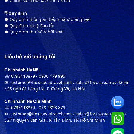
● Chính sách đối tác/ chiết khấu
⛨ Quy định
● Quy định thời gian tiếp nhận/ giải quyết
● Quy định xử lý đơn lỗi
● Quy định thu hộ & đối soát
Liên hệ với chúng tôi
Chi nhánh Hà Nội
☏ 0793113879 - 0936 179 995
✉︎ customer@focusasiatravel.com / sales@focusasiatravel.com
⟟ 25 ngõ 81 Láng Hạ, P. Giảng Võ, Hà Nội
Chi nhánh Hồ Chí Minh
☏ 0793113879 - 078 2323 879
✉︎ customer@focusasiatravel.com / sales@focusasiatravel.vn
⟟ 27 Nguyễn Văn Giai, P. Tân Định, TP. Hồ Chí Minh