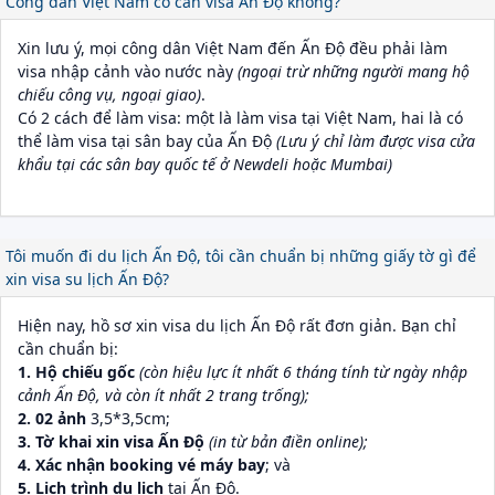
Công dân Việt Nam có cần visa Ấn Độ không?
Xin lưu ý, mọi công dân Việt Nam đến Ấn Độ đều phải làm
visa nhập cảnh vào nước này
(ngoại trừ những người mang hộ
chiếu công vụ, ngoại giao)
.
Có 2 cách để làm visa: một là làm visa tại Việt Nam, hai là có
thể làm visa tại sân bay của Ấn Độ
(Lưu ý chỉ làm được visa cửa
khẩu tại các sân bay quốc tế ở Newdeli hoặc Mumbai)
Tôi muốn đi du lịch Ấn Độ, tôi cần chuẩn bị những giấy tờ gì để
xin visa su lịch Ấn Độ?
Hiện nay, hồ sơ xin visa du lịch Ấn Độ rất đơn giản. Bạn chỉ
cần chuẩn bị:
1. Hộ chiếu gốc
(còn hiệu lực ít nhất 6 tháng tính từ ngày nhập
cảnh Ấn Độ, và còn ít nhất 2 trang trống);
2. 02 ảnh
3,5*3,5cm;
3. Tờ khai xin visa Ấn Độ
(in từ bản điền online);
4. Xác nhận booking vé máy bay
; và
5. Lịch trình du lịch
tại Ấn Độ.