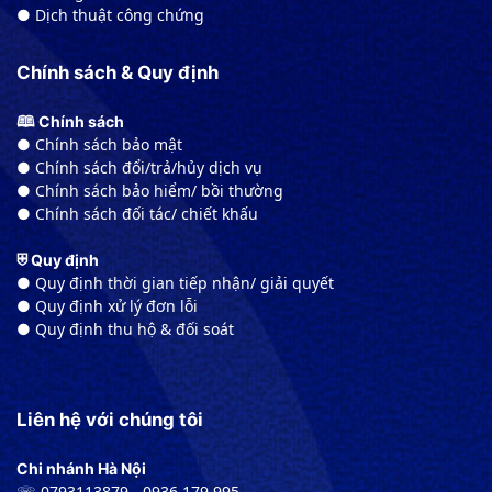
● Dịch thuật công chứng
Chính sách & Quy định
🕮 Chính sách
● Chính sách bảo mật
● Chính sách đổi/trả/hủy dịch vụ
● Chính sách bảo hiểm/ bồi thường
● Chính sách đối tác/ chiết khấu
⛨ Quy định
● Quy định thời gian tiếp nhận/ giải quyết
● Quy định xử lý đơn lỗi
● Quy định thu hộ & đối soát
Liên hệ với chúng tôi
Chi nhánh Hà Nội
☏ 0793113879 - 0936 179 995