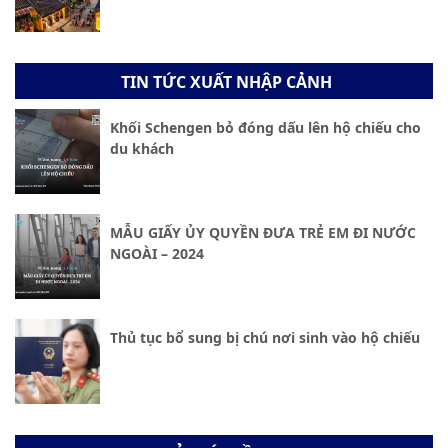
TIN TỨC XUẤT NHẬP CẢNH
Khối Schengen bỏ đóng dấu lên hộ chiếu cho
du khách
MẪU GIẤY ỦY QUYỀN ĐƯA TRẺ EM ĐI NƯỚC
NGOÀI – 2024
Thủ tục bổ sung bị chú nơi sinh vào hộ chiếu