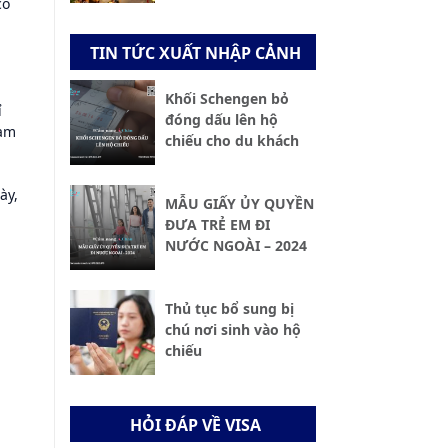
có
TIN TỨC XUẤT NHẬP CẢNH
Khối Schengen bỏ
ỉ
đóng dấu lên hộ
ham
chiếu cho du khách
ày,
MẪU GIẤY ỦY QUYỀN
ĐƯA TRẺ EM ĐI
NƯỚC NGOÀI – 2024
Thủ tục bổ sung bị
chú nơi sinh vào hộ
chiếu
HỎI ĐÁP VỀ VISA