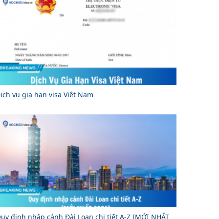
ịch vụ gia hạn visa Việt Nam
uy định nhập cảnh Đài Loan chi tiết A-Z [MỚI NHẤT