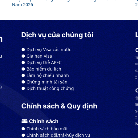
Nam 2026
2
Dịch vụ của chúng tôi
● Dịch vụ Visa các nước
● Gia hạn Visa
u
☏
● Dịch vụ thẻ APEC
✉
● Bảo hiểm du lịch
s
● Làm hộ chiếu nhanh
⟟
● Chứng minh tài sản
a
● Dịch thuật công chứng
☏
✉
Chính sách & Quy định
s
⟟
🕮 Chính sách
M
● Chính sách bảo mật
● Chính sách đổi/trả/hủy dịch vụ