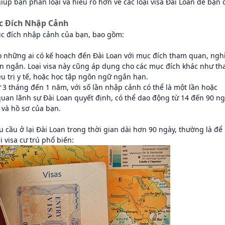
giúp bạn phân loại và hiểu rõ hơn về các loại visa Đài Loan để bạn 
ục Đích Nhập Cảnh
c đích nhập cảnh của bạn, bao gồm:
cho những ai có kế hoạch đến Đài Loan với mục đích tham quan, ngh
n ngắn. Loại visa này cũng áp dụng cho các mục đích khác như t
u trị y tế, hoặc học tập ngôn ngữ ngắn hạn.
ừ 3 tháng đến 1 năm, với số lần nhập cảnh có thể là một lần hoặc
 quan lãnh sự Đài Loan quyết định, có thể dao động từ 14 đến 90 ng
 và hồ sơ của bạn.
 cầu ở lại Đài Loan trong thời gian dài hơn 90 ngày, thường là để
i visa cư trú phổ biến: