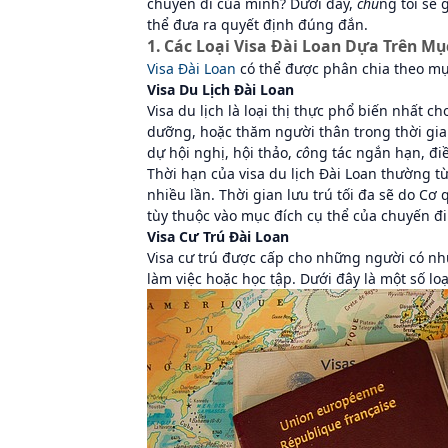
chuyến đi của mình? Dưới đây,
chú
ng tôi sẽ 
thể đưa ra quyết định đúng đắn.
1. Các Loại Visa Đài Loan Dựa Trên M
Visa Đài Loan
có thể được phân chia theo mụ
Visa Du Lịch Đài Loan
Visa du lịch là loại thị thực phổ biến nhất 
dưỡng, hoặc thăm người thân trong thời gia
dự hội nghị, hội thảo,
cô
ng tác ngắn hạn, điề
Thời hạn của visa du lịch Đài Loan thường t
nhiều lần. Thời gian lưu trú tối đa sẽ do Cơ
tùy thuộc vào mục đích cụ thể của chuyến đi
Visa Cư Trú Đài Loan
Visa cư trú được cấp cho những người có nhu
làm việc hoặc học tập. Dưới đây là một số loạ