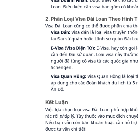
Visa Doanh Nhân:
Được thiết kế cho các 
Loan. Điều kiện cấp visa bao gồm có khoả
2. Phân Loại Visa Đài Loan Theo Hình 
Visa Đài Loan cũng có thể được phân chia th
Visa Dán:
Visa dán là loại visa truyền thố
tại Đại sứ quán hoặc Lãnh sự quán Đài Lo
E-Visa (Visa Điện Tử):
E-Visa, hay còn gọi 
cần đến Đại sứ quán. Loại visa này thườ
người đã từng có visa từ các quốc gia nh
Schengen.
Visa Quan Hồng:
Visa Quan Hồng là loại 
áp dụng cho các đoàn khách du lịch từ 5 n
Ấn Độ.
Kết Luận
Việc lựa chọn loại visa Đài Loan phù hợp k
rắc rối
pháp
lý. Tùy thuộc vào mục đích chuyế
Nếu bạn vẫn còn băn khoăn hoặc cần hỗ trợ t
được tư vấn chi tiết!