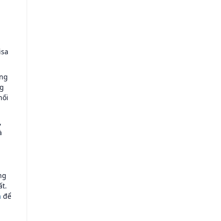
isa
ông
ng
hối
,
à
ng
ất.
a
để