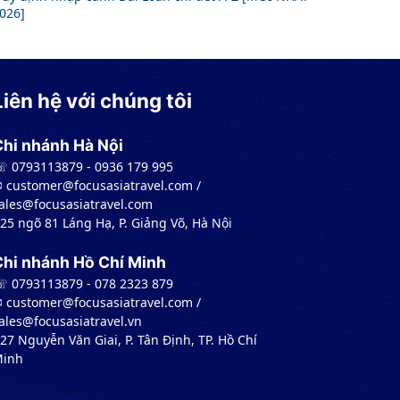
026]
Liên hệ với chúng tôi
Chi nhánh Hà Nội
 0793113879 - 0936 179 995
︎ customer@focusasiatravel.com /
ales@focusasiatravel.com
 25 ngõ 81 Láng Hạ, P. Giảng Võ, Hà Nội
Chi nhánh Hồ Chí Minh
 0793113879 - 078 2323 879
︎ customer@focusasiatravel.com /
ales@focusasiatravel.vn
 27 Nguyễn Văn Giai, P. Tân Định, TP. Hồ Chí
inh