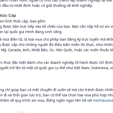
doanh nhân nước ngoài có nhu cầu thành lập doanh nghiệp tại Đài
n đầu tư nhất định hoặc có giải thưởng về khởi nghiệp.
Thức Cấp
eo hình thức cấp, bao gồm:
ng được dán trực tiếp vào
hộ chiếu
của bạn. Bạn cần nộp hồ sơ xin v
an tại quốc gia mình đang sinh sống.
là visa điện tử, là loại visa cho phép bạn đăng ký trực tuyến mà kh
ng được cấp cho những người đủ điều kiện miễn thị thực, như nhữ
ư Mỹ, Canada, Anh, Nhật Bản, Úc, Hàn Quốc, hoặc các nước thuộc k
thị thực đặc biệt dành cho các doanh nghiệp lữ hành được chỉ định
gười trở lên từ một số quốc gia cụ thể như Việt Nam, Indonesia, v
hông chỉ giúp bạn có một chuyến đi suôn sẻ mà còn tránh được nhữ
n đi và thời gian lưu trú, bạn có thể lựa chọn loại visa phù hợp nh
hêm về quy trình xin visa, đừng ngần ngại liên hệ với
hochieuvis