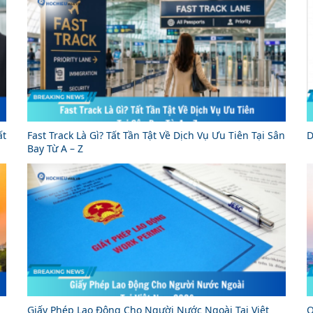
ất
Fast Track Là Gì? Tất Tần Tật Về Dịch Vụ Ưu Tiên Tại Sân
D
Bay Từ A – Z
Giấy Phép Lao Động Cho Người Nước Ngoài Tại Việt
Q