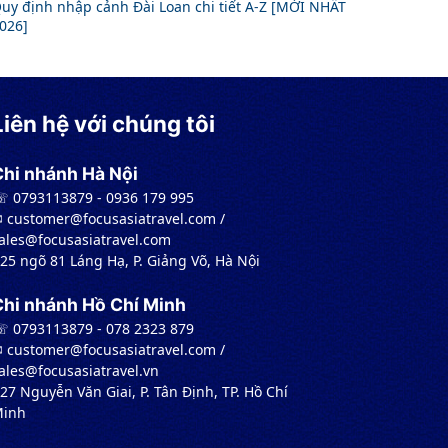
uy định nhập cảnh Đài Loan chi tiết A-Z [MỚI NHẤT
026]
Liên hệ với chúng tôi
Chi nhánh Hà Nội
 0793113879 - 0936 179 995
︎ customer@focusasiatravel.com /
ales@focusasiatravel.com
 25 ngõ 81 Láng Hạ, P. Giảng Võ, Hà Nội
Chi nhánh Hồ Chí Minh
 0793113879 - 078 2323 879
︎ customer@focusasiatravel.com /
ales@focusasiatravel.vn
 27 Nguyễn Văn Giai, P. Tân Định, TP. Hồ Chí
inh