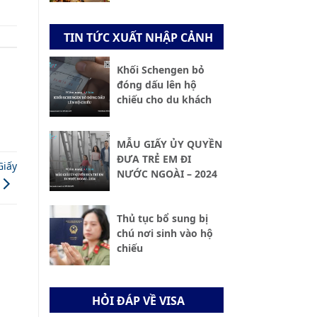
TIN TỨC XUẤT NHẬP CẢNH
Khối Schengen bỏ
đóng dấu lên hộ
chiếu cho du khách
MẪU GIẤY ỦY QUYỀN
ĐƯA TRẺ EM ĐI
Giấy
NƯỚC NGOÀI – 2024
Thủ tục bổ sung bị
chú nơi sinh vào hộ
chiếu
HỎI ĐÁP VỀ VISA