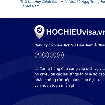
Thái Lan Hủy Chính Sách Miễn Visa 60 Ngày Trong Đó
Có Việt Nam
Công ty cổ phần Dịch Vụ Tiêu Điểm Á Châ
Là đơn vị hàng đầu cung cấp dịch vụ vis
hộ chiếu tại các đại sứ quán tỷ lệ đỗ cao
nhất, không cần xếp hàng chờ đợi, tư
vấn hoàn toàn miễn phí