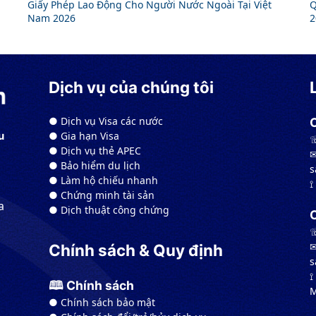
Giấy Phép Lao Động Cho Người Nước Ngoài Tại Việt
Q
Nam 2026
2
Dịch vụ của chúng tôi
● Dịch vụ Visa các nước
● Gia hạn Visa
u
☏
● Dịch vụ thẻ APEC
✉
● Bảo hiểm du lịch
s
● Làm hộ chiếu nhanh
⟟
● Chứng minh tài sản
a
● Dịch thuật công chứng
☏
✉
Chính sách & Quy định
s
⟟
🕮 Chính sách
M
● Chính sách bảo mật