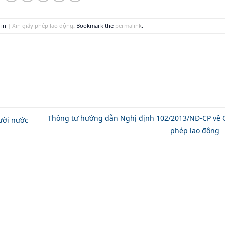
 in
| Xin giấy phép lao động
. Bookmark the
permalink
.
Thông tư hướng dẫn Nghị định 102/2013/NĐ-CP về 
ười nước
phép lao động