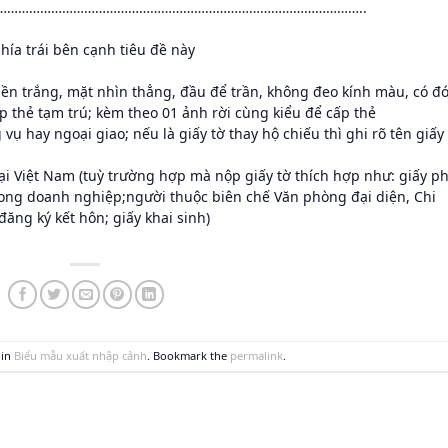
………………………………………………………………………………………..
hía trái bên cạnh tiêu đề này
ền trắng, mặt nhìn thẳng, đầu để trần, không đeo kính màu, có đ
p thẻ tạm trú; kèm theo 01 ảnh rời cùng kiểu để cấp thẻ
 vụ hay ngoại giao; nếu là giấy tờ thay hộ chiếu thì ghi rõ tên giấy
ại Việt Nam (tuỳ trường hợp mà nộp giấy tờ thích hợp như: giấy p
ong doanh nghiệp;người thuộc biên chế Văn phòng đại diện, Chi
ăng ký kết hôn; giấy khai sinh)
 in
Biểu mẫu xuất nhập cảnh
. Bookmark the
permalink
.