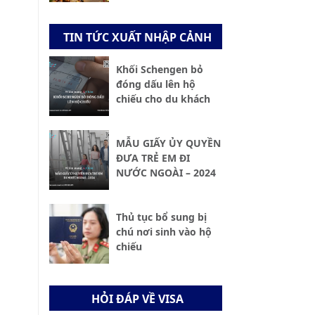
TIN TỨC XUẤT NHẬP CẢNH
Khối Schengen bỏ
đóng dấu lên hộ
chiếu cho du khách
MẪU GIẤY ỦY QUYỀN
ĐƯA TRẺ EM ĐI
NƯỚC NGOÀI – 2024
Thủ tục bổ sung bị
chú nơi sinh vào hộ
chiếu
HỎI ĐÁP VỀ VISA