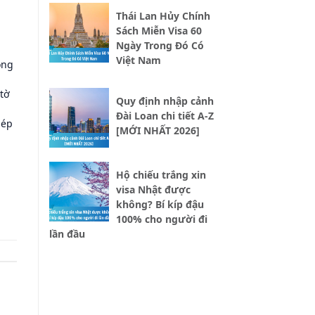
Thái Lan Hủy Chính
Sách Miễn Visa 60
Ngày Trong Đó Có
Việt Nam
óng
 tờ
Quy định nhập cảnh
Đài Loan chi tiết A-Z
hép
[MỚI NHẤT 2026]
Hộ chiếu trắng xin
visa Nhật được
không? Bí kíp đậu
100% cho người đi
lần đầu