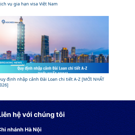
ịch vụ gia hạn visa Việt Nam
uy định nhập cảnh Đài Loan chi tiết A-Z [MỚI NHẤT
026]
Liên hệ với chúng tôi
Chi nhánh Hà Nội