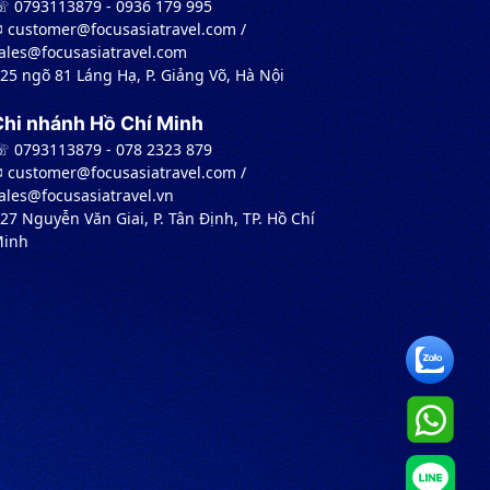
 0793113879 - 0936 179 995
︎ customer@focusasiatravel.com /
ales@focusasiatravel.com
 25 ngõ 81 Láng Hạ, P. Giảng Võ, Hà Nội
Chi nhánh Hồ Chí Minh
 0793113879 - 078 2323 879
︎ customer@focusasiatravel.com /
ales@focusasiatravel.vn
 27 Nguyễn Văn Giai, P. Tân Định, TP. Hồ Chí
inh