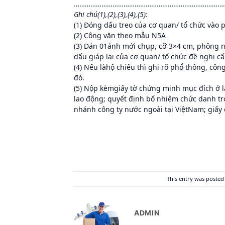
………………………………………………………………………
Ghi chú(1),(2),(3),(4),(5):
(1) Đóng dấu treo của cơ quan/ tổ chức vào p
(2) Công văn theo mẫu N5A
(3) Dán 01ảnh mới chụp, cỡ 3×4 cm, phông n
dấu giáp lai của cơ quan/ tổ chức đề nghị cấ
(4) Nếu làhộ chiếu thì ghi rõ phổ thông, công
đó.
(5) Nộp kèmgiấy tờ chứng minh mục đích ở l
lao động; quyết định bổ nhiệm chức danh tr
nhánh công ty nước ngoài tại ViệtNam; giấy đ
This entry was posted
ADMIN