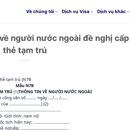
Về chúng tôi
Dịch vụ Visa
Dịch vụ khác
về người nước ngoài đề nghị cấp
thẻ tạm trú
thẻ tạm trú (N7B
Mẫu N7B
ẠM TRÚ
(1)
THÔNG TIN VỀ NGƯỜI NƯỚC NGOÀI
o công văn số ……… ngày …./…../……
của …………………………) (2)
………………………………………………………………..
 Giới tính: nam nữ
ốc tịch hiện nay: …………………………….
ghề nghiệp: ……………………………………..