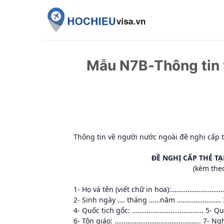
Skip
to
content
Mẫu N7B-Thông tin 
Thông tin về người nước ngoài đề nghị cấp 
ĐỀ NGHỊ CẤP THẺ T
(kèm the
1- Họ và tên (viết chữ in hoa):…………
2- Sinh ngày …. tháng ……năm …………………… 3-
4- Quốc tịch gốc: ………………………………… 5- Qu
6- Tôn giáo: ……………………………………….. 7- N