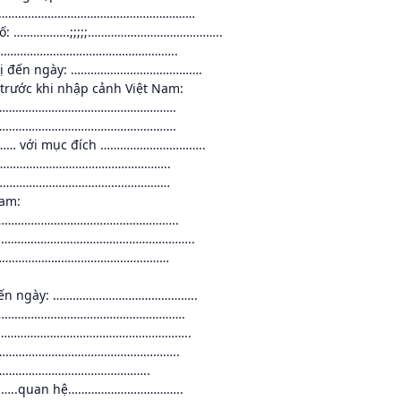
…………………………………………………………
iếu số: ……………..;;;;;…………………………………..
…………………………………………………..
trị đến ngày: ………………………………….
i trước khi nhập cảnh Việt Nam:
……………………………………………………….
…………………………………………………….
……… với mục đích …………………………..
…………………………………………..
 …………………………………………………………
Nam:
……………………………………………………..
………………………………………………………………..
…………………………………………………
 đến ngày: ……………………………………..
………………………………………………………….
……………………………………………………………..
……………………………………………………………..
…………………………………………..
……..quan hệ……………………………..