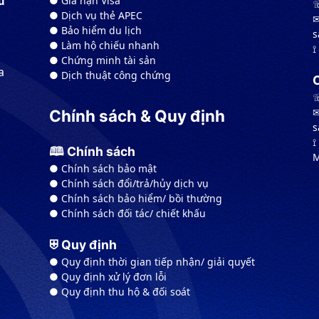
● Gia hạn Visa
u
☏
● Dịch vụ thẻ APEC
✉
● Bảo hiểm du lịch
s
● Làm hộ chiếu nhanh
⟟
● Chứng minh tài sản
a
● Dịch thuật công chứng
☏
✉
Chính sách & Quy định
s
⟟
🕮 Chính sách
M
● Chính sách bảo mật
● Chính sách đổi/trả/hủy dịch vụ
● Chính sách bảo hiểm/ bồi thường
● Chính sách đối tác/ chiết khấu
⛨ Quy định
● Quy định thời gian tiếp nhận/ giải quyết
● Quy định xử lý đơn lỗi
● Quy định thu hộ & đối soát