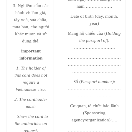
3. Nghiêm cấm các
năm ………………
hành vi: làm giả,
Date of birth (day, month,
tẩy xoá, sửa chữa,
year)
mua bán, cho người
Mang hộ chiếu của (
Holding
khác mượn và sử
the passport of
):
dụng thẻ.
……………………….
important
………………………………
information
………………………………
1. The holder of
…………………………
this card does not
Số (
Passport number):
require a
………………………………
Vietnamese visa.
…………………..
2. The cardholder
Cơ quan, tổ chức bảo lãnh
must:
(Sponsoring
– Show the card to
agency/organization):….
the authorities on
………………………………
request.