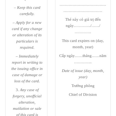
………………………………
– Keep this card
…………………………
carefully.
Thẻ này có giá trị đến
– Apply for a new
ngày…………./……/
card if any change
………….
or alteration of its
This card expires on (day,
particulars is
month, year)
required.
Cấp ngày……tháng……năm
– Immediately
…………..
report in writing to
the issuing office in
Date of issue (day, month,
case of damage or
year)
loss of the card.
Trưởng phòng
3.
Any case of
Chief of Division
forgery, unofficial
alteration,
mutilation or sale
of this card is