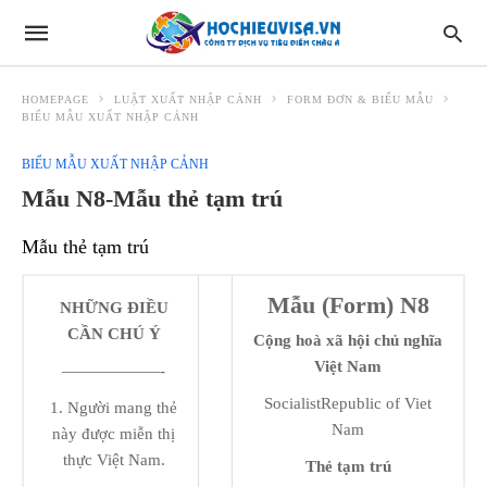
HOMEPAGE
LUẬT XUẤT NHẬP CẢNH
FORM ĐƠN & BIỂU MẪU
BIỂU MẪU XUẤT NHẬP CẢNH
BIỂU MẪU XUẤT NHẬP CẢNH
Mẫu N8-Mẫu thẻ tạm trú
Mẫu thẻ tạm trú
Mẫu (Form) N8
NHỮNG ĐIỀU
CẦN CHÚ Ý
Cộng hoà xã hội chủ nghĩa
Việt Nam
——————-
SocialistRepublic of Viet
1. Người mang thẻ
Nam
này được miễn thị
thực Việt Nam.
Thẻ tạm trú