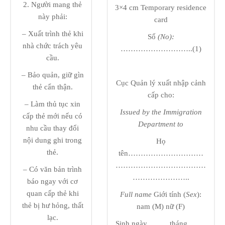
2. Người mang thẻ
3×4 cm Temporary residence
này phải:
card
– Xuất trình thẻ khi
Số
(No):
nhà chức trách yêu
………………………..(1)
cầu.
– Bảo quản, giữ gìn
Cục Quản lý xuất nhập cảnh
thẻ cẩn thận.
cấp cho:
– Làm thủ tục xin
Issued by the Immigration
cấp thẻ mới nếu có
Department to
nhu cầu thay đổi
nội dung ghi trong
Họ
thẻ.
tên…………………………
………………………………
– Có văn bản trình
…………………..
báo ngay với cơ
quan cấp thẻ khi
Full name
Giới tính (
Sex
):
thẻ bị hư hỏng, thất
nam (M) nữ (F)
lạc.
Sinh ngày………tháng …….