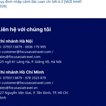
uy định nhập cảnh Đài Loan chi tiết A-Z [MỚI NHẤT
026]
Liên hệ với chúng tôi
Chi nhánh Hà Nội
 0793113879 - 0936 179 995
︎ customer@focusasiatravel.com /
ales@focusasiatravel.com
 25 ngõ 81 Láng Hạ, P. Giảng Võ, Hà Nội
Chi nhánh Hồ Chí Minh
 0793113879 - 078 2323 879
︎ customer@focusasiatravel.com /
ales@focusasiatravel.vn
 27 Nguyễn Văn Giai, P. Tân Định, TP. Hồ Chí
inh