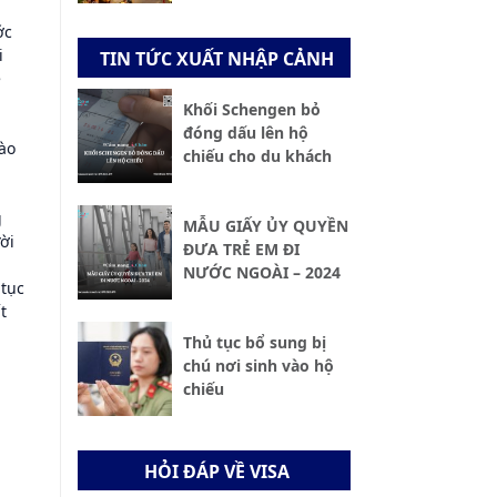
ớc
i
TIN TỨC XUẤT NHẬP CẢNH
ẽ
Khối Schengen bỏ
ủ
đóng dấu lên hộ
vào
chiếu cho du khách
g
MẪU GIẤY ỦY QUYỀN
ời
ĐƯA TRẺ EM ĐI
NƯỚC NGOÀI – 2024
 tục
t
Thủ tục bổ sung bị
chú nơi sinh vào hộ
chiếu
HỎI ĐÁP VỀ VISA