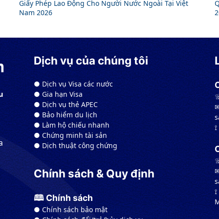
Giấy Phép Lao Động Cho Người Nước Ngoài Tại Việt
Q
Nam 2026
2
Dịch vụ của chúng tôi
● Dịch vụ Visa các nước
● Gia hạn Visa
u
☏
● Dịch vụ thẻ APEC
✉
● Bảo hiểm du lịch
s
● Làm hộ chiếu nhanh
⟟
● Chứng minh tài sản
a
● Dịch thuật công chứng
☏
✉
Chính sách & Quy định
s
⟟
🕮 Chính sách
M
● Chính sách bảo mật