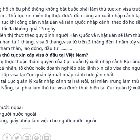
hộ chiếu phổ thông không bắt buộc phải làm thủ tục xin visa trư
Nam. Thủ tục xin miễn thị thực được đồn công an xuất nhập cảnh tạ
 tục khi công dân Nhật Bản và Hàn Quốc nhập cảnh, theo đó họ s
 tối đa không quá 15 ngày.
miễn thị thực theo quy định người Hàn Quốc và Nhật Bản sẽ làm th
ời hạn từ 1 tháng,
visa 3 tháng,
visa từ trên 3 tháng đến 1 năm tùy 
 thăm thân, lao động, đầu tư ………..
thủ tục xin cấp visa ở đâu tại Việt Nam?
hị thực thuộc thẩm quyền của Cục quản lý xuất nhập cảnh Bộ côn
hì cá nhân, tổ chức hoặc doanh nghiệp bảo lãnh xin cấp visa cho ngư
cấp visa tại Cục quản lý xuất nhập cảnh nơi gần nhất.
a tại Cục quản lý xuất nhập cảnh tại Hà Nội, tại miền Trung làm thủ
 Nẵng, tại phía làm thủ tục visa được thực hiện tại Cục quản lý xuấ
 nước ngoài
o người nước ngoài
 động, giấy phép làm việc cho người nước ngoài