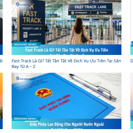
ất
Fast Track Là Gì? Tất Tần Tật Về Dịch Vụ Ưu Tiên Tại Sân
D
Bay Từ A – Z