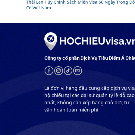
Thái Lan Hủy Chính Sách Miễn Visa 60 Ngày Trong Đó
Có Việt Nam
Công ty cổ phần Dịch Vụ Tiêu Điểm Á Châ
Là đơn vị hàng đầu cung cấp dịch vụ vis
hộ chiếu tại các đại sứ quán tỷ lệ đỗ cao
nhất, không cần xếp hàng chờ đợi, tư
vấn hoàn toàn miễn phí