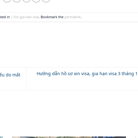
sted in
| Xin gia hạn visa
. Bookmark the
permalink
.
Hướng dẫn hồ sơ xin visa, gia hạn visa 3 tháng 1
iếu do mất