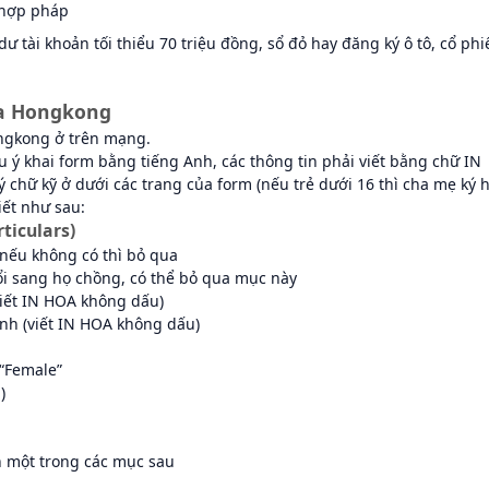
n hợp pháp
ư tài khoản tối thiểu 70 triệu đồng, sổ đỏ hay đăng ký ô tô, cổ phi
sa Hongkong
Hongkong ở trên mạng.
ưu ý khai form bằng tiếng Anh, các thông tin phải viết bằng chữ IN
ý chữ kỹ ở dưới các trang của form (nếu trẻ dưới 16 thì cha mẹ ký h
iết như sau:
ticulars)
 nếu không có thì bỏ qua
đổi sang họ chồng, có thể bỏ qua mục này
viết IN HOA không dấu)
Anh (viết IN HOA không dấu)
 “Female”
)
n một trong các mục sau