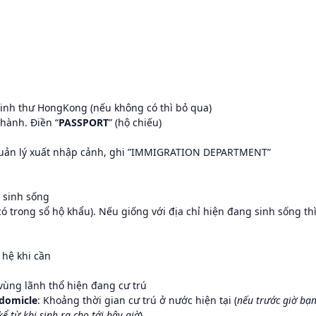
inh thư HongKong (nếu không có thì bỏ qua)
 hành. Điền “
PASSPORT
” (hộ chiếu)
 Quản lý xuất nhập cảnh, ghi ”IMMIGRATION DEPARTMENT”
 sinh sống
(có trong sổ hộ khẩu). Nếu giống với địa chỉ hiện đang sinh sống th
n hệ khi cần
vùng lãnh thổ hiện đang cư trú
 domicle
: Khoảng thời gian cư trú ở nước hiện tại (
nếu trước giờ bạ
ể từ khi sinh ra cho tới bây giờ
)