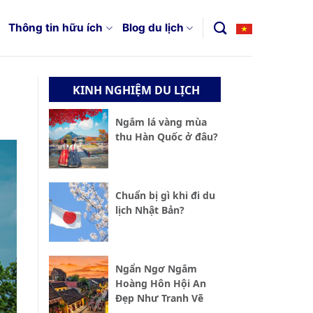
Thông tin hữu ích
Blog du lịch
KINH NGHIỆM DU LỊCH
Ngắm lá vàng mùa
thu Hàn Quốc ở đâu?
Chuẩn bị gì khi đi du
lịch Nhật Bản?
Ngẩn Ngơ Ngắm
Hoàng Hôn Hội An
Đẹp Như Tranh Vẽ