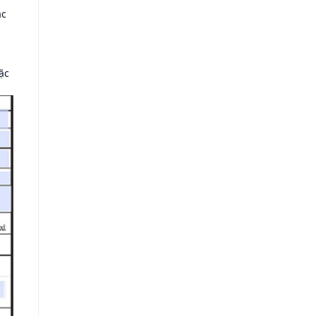
ác
ặc