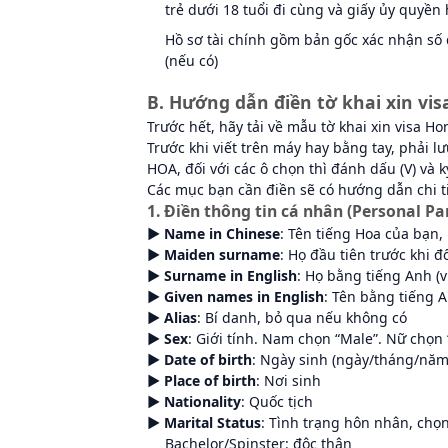
trẻ dưới 18 tuổi đi cùng và giấy ủy quyề
Hồ sơ tài chính gồm bản gốc xác nhận số d
(nếu có)
B. Hướng dẫn điền tờ khai xin vi
Trước hết, hãy tải về mẫu tờ khai xin visa 
Trước khi viết trên máy hay bằng tay, phải l
HOA, đối với các ô chọn thì đánh dấu (V) và k
Các mục bạn cần điền sẽ có hướng dẫn chi t
1. Điền thông tin cá nhân (Personal Par
► Name
in Chinese
: Tên tiếng Hoa của bạn,
► Maiden surname
: Họ đầu tiên trước khi 
► Surname
in English
: Họ bằng tiếng Anh (
► Given names
in English
: Tên bằng tiếng 
► Alias
: Bí danh, bỏ qua nếu không có
► Sex
: Giới tính. Nam chọn “Male”. Nữ chọn
► Date
of birth
: Ngày sinh (ngày/tháng/năm
► Place
of birth
: Nơi sinh
► Nationality
: Quốc tịch
► Marital Status
: Tình trạng hôn nhân, chọ
Bachelor/Spinster: độc thân