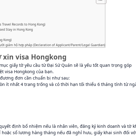
s Travel Records to Hong Kong)
osed Stay in Hong Kong
ng Kong)
ười giám hộ hợp pháp (Declaration of Applicant/Parent/Legal Guardian)
ơ xin visa Hongkong
 mục giấy tờ yêu cầu từ Đại Sứ Quán sẽ là yếu tốt quan trọng góp
ệt visa Hongkong của bạn.
ờ đương đơn cần chuẩn bị như sau:
n ít nhất 4 trang trống và có thời hạn tối thiểu 6 tháng tính từ ng
uyết định bổ nhiệm nếu là nhân viên, đăng ký kinh doanh và tờ k
í hoặc sổ lương hàng tháng nếu đã nghỉ hưu, giấy khai sinh đối vớ