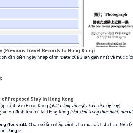
y (Previous Travel Records to Hong Kong)
ơn cần điền ngày nhập cảnh ‘
Date
’ của 3 lần gần nhất và mục đíc
ss
ls of Proposed Stay in Hong Kong
nhập cảnh vào Hong Kong
(phải trùng với ngày trên vé máy bay)
gian dự định lưu trú tại Hong Kong
(cần khai trung thực nhất, dựa v
g (for visit)
: Chọn số lần nhập cảnh cho mục đích du lịch. Nếu l
ần “
Single
”