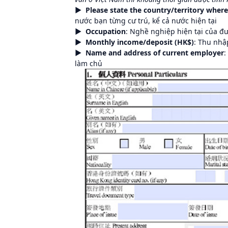
► Please state
the country/territory wher
nước bạn từng cư trú, kể cả nước hiện tại
► Occupation
: Nghề nghiệp hiện tại của 
► Monthly income
/deposit (HK$)
: Thu nhậ
► Name and address
of current employer
:
làm chủ