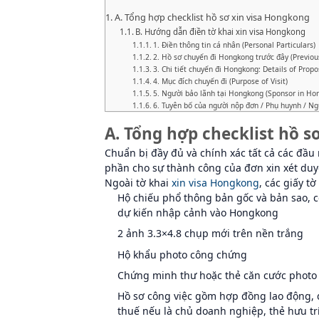
A. Tổng hợp checklist hồ sơ xin visa Hongkong
B. Hướng dẫn điền tờ khai xin visa Hongkong
1. Điền thông tin cá nhân (Personal Particulars)
2. Hồ sơ chuyến đi Hongkong trước đây (Previou
3. Chi tiết chuyến đi Hongkong: Details of Prop
4. Mục đích chuyến đi (Purpose of Visit)
5. Người bảo lãnh tại Hongkong (Sponsor in Ho
6. Tuyên bố của người nộp đơn / Phụ huynh / Ng
A. Tổng hợp checklist hồ s
Chuẩn bị đầy đủ và chính xác tất cả các đầu
phần cho sự thành công của đơn xin xét duy
Ngoài tờ khai
xin visa Hongkong
, các giấy t
Hộ chiếu phổ thông bản gốc và bản sao, cò
dự kiến nhập cảnh vào Hongkong
2 ảnh 3.3×4.8 chụp mới trên nền trắng
Hộ khẩu photo công chứng
Chứng minh thư hoặc thẻ căn cước photo
Hồ sơ công việc gồm hợp đồng lao động, q
thuế nếu là chủ doanh nghiệp, thẻ hưu tr