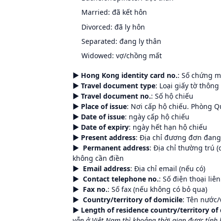
Married: đã kết hôn
Divorced: đã ly hôn
Separated: đang ly thân
Widowed: vợ/chồng mất
► Hong Kong identity card no.
: Số chứng m
► Travel document type
: Loại giấy tờ thông
► Travel document no.
: Số hộ chiếu
► Place of issue
: Nơi cấp hộ chiếu. Phòng
► Date of issue
: ngày cấp hộ chiếu
► Date of expiry
: ngày hết hạn hộ chiếu
► Present address
: Địa chỉ đương đơn đang
► Permanent address
: Địa chỉ thường trú 
không cần điền
► Email address
: Địa chỉ email (nếu có)
► Contact telephone
no.
: Số điện thoại liê
► Fax no.
: Số fax (nếu không có bỏ qua)
► Country
/territory of domicile
: Tên nước/
► Length
of residence country/territory of
vẫn ở Việt Nam thì khoảng thời gian được tính k