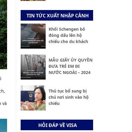
TIN TỨC XUẤT NHẬP CẢNH
Khối Schengen bỏ
đóng dấu lên hộ
chiếu cho du khách
MẪU GIẤY ỦY QUYỀN
ĐƯA TRẺ EM ĐI
NƯỚC NGOÀI – 2024
ó
ch,
Thủ tục bổ sung bị
chú nơi sinh vào hộ
n và
chiếu
HỎI ĐÁP VỀ VISA