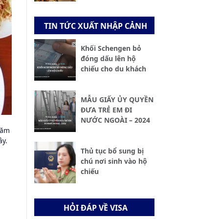
TIN TỨC XUẤT NHẬP CẢNH
Khối Schengen bỏ
đóng dấu lên hộ
chiếu cho du khách
MẪU GIẤY ỦY QUYỀN
ĐƯA TRẺ EM ĐI
NƯỚC NGOÀI – 2024
năm
ây.
Thủ tục bổ sung bị
chú nơi sinh vào hộ
chiếu
HỎI ĐÁP VỀ VISA