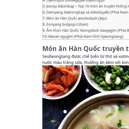
Jeonju bibimbap – Top 10 món ăn truyền thống
Damyang daetongbap và ddeokgalbi (Phía Nam tỉ
Món ăn Hàn Quốc Jeonbokjuk (Jeju)
Eonyang bulgogi (Ulsan)
Ẩm thực Hàn Quốc Yeongdeok daegejjim (Phía B
Masan agujjim (Phía Nam tỉnh Gyeongsang)
Món ăn Hàn Quốc truyền t
Seolleongtang được chế biến từ thịt và xươ
nước màu trắng sữa, thường ăn kèm với kim c