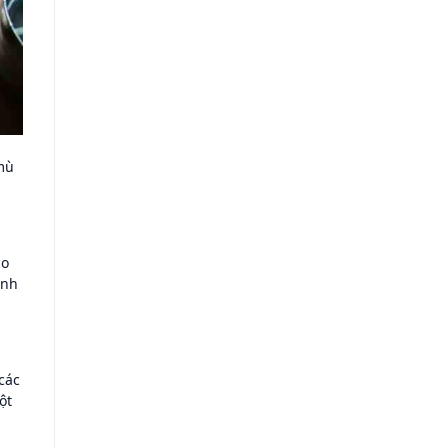
mù
ho
anh
các
ột