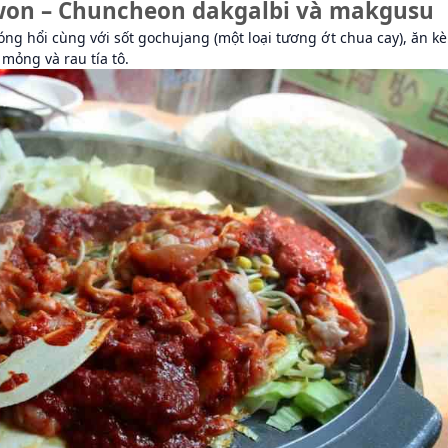
on – Chuncheon dakgalbi và makgusu
g hổi cùng với sốt gochujang (một loại tương ớt chua cay), ăn k
 mỏng và rau tía tô.