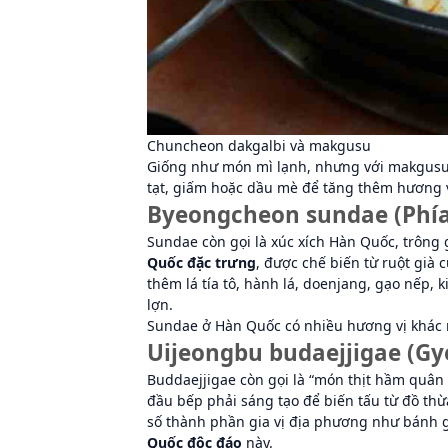
Chuncheon dakgalbi và makgusu
Giống như món mì lạnh, nhưng với makgusu,
tạt, giấm hoặc dầu mè để tăng thêm hương v
Byeongcheon sundae (Phí
Sundae còn gọi là xúc xích Hàn Quốc, trông
Quốc đặc trưng
, được chế biến từ ruột già 
thêm lá tía tô, hành lá, doenjang, gạo nếp,
lợn.
Sundae ở Hàn Quốc có nhiều hương vị khác nh
Uijeongbu budaejjigae (Gy
Buddaejjigae còn gọi là “món thịt hầm quân 
đầu bếp phải sáng tạo để biến tấu từ đồ thừ
số thành phần gia vị địa phương như bánh g
Quốc độc đáo
này.