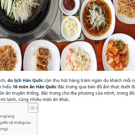
ịch,
du lịch Hàn Quốc
còn thu hút hàng trăm ngàn du khách mỗi 
m hiểu
10 món ăn Hàn Quốc
đặc trưng qua bản đồ ẩm thực dưới đ
ón ăn truyền thống, đặc trưng cho địa phương của mình, trong đó
, mì lạnh, cùng nhiều món ăn khác.
eongtang
albi và makgusu
ong)