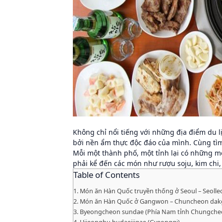
Không chỉ nổi tiếng với những địa điểm du l
bởi nền ẩm thực độc đáo của mình. Cùng tì
Mỗi một thành phố, một tỉnh lại có những m
phải kể đến các món như rượu soju, kim chi
Table of Contents
Món ăn Hàn Quốc truyền thống ở Seoul – Seoll
Món ăn Hàn Quốc ở Gangwon – Chuncheon dakg
Byeongcheon sundae (Phía Nam tỉnh Chungche
Uijeongbu budaejjigae (Gyeonggi)