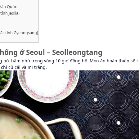
 Hàn Quốc
nh Jeolla)
ắc tỉnh Gyeongsang)
hống ở Seoul – Seolleongtang
ng bò, hầm nhừ trong vòng 10 giờ đồng hồ. Món ăn hoàn thiện sẽ c
hi củ cải và mì trắng.