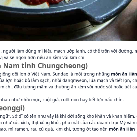
 người làm dùng mì kiều mạch ướp lạnh, có thể trộn với đường, 
ị và sẽ ngon hơn nếu ăn kèm với kim chi.
a Nam tỉnh Chungcheong)
 giống dồi lợn ở Việt Nam. Sundae là một trong những
món ăn Hàn
của lợn hoặc bò làm sạch, nhồi dangmyeon, lúa mạch và tiết lợn, c
 kim chi, đậu tương mầm và thường ăn kèm với nước sốt hoặc tiết c
au như nhồi mực, ruột già, ruột non hay tiết lợn nấu chín.
eonggi)
ngũ”. Sở dĩ có tên như vậy là khi đời sống khó khăn và khan hiếm, 
a như xúc xích, thịt xông khói, pho mát của các doanh trại Mỹ và m
ạo, mì ramen, rau củ quả, kim chi, tương ớt tạo nên
món ăn Hàn