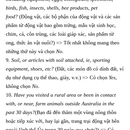
birds, fish, insects, shells, bee products, pet
food?
(Động vật, các bộ phận của động vật và các sản
phẩm từ động vật bao gồm trứng, mẫu vật sinh học,
chim, cá, côn trùng, các loài giáp xác, sản phẩm từ
ong, thức ăn vật nuôi?) => Tốt nhất không mang theo
những thứ này và chọn
No
.
Soil, or articles with soil attached, ie, sporting
equipment, shoes, etc?
(Đất, các món đồ có dính đất, ví
dụ như dụng cụ thể thao, giày, v.v.) => Có chọn
Yes
,
không chọn
No
.
Have you visited a rural area or been in contact
with, or near, farm animals outside Australia in the
past 30 days?
(Bạn đã đến thăm một vùng nông thôn
hoặc tiếp xúc với, hay lại gần, trang trại động vật bên
ngoài lãnh thổ Úc trong 30 ngày qua chưa?) => Có