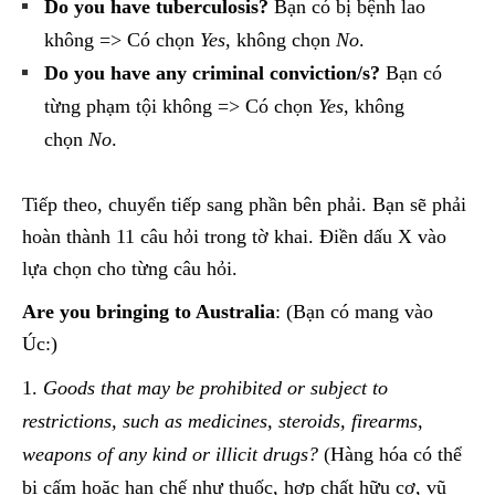
Do you have tuberculosis?
Bạn có bị bệnh lao
không => Có chọn
Yes
, không chọn
No
.
Do you have any criminal conviction/s?
Bạn có
từng phạm tội không => Có chọn
Yes
, không
chọn
No
.
Tiếp theo, chuyển tiếp sang phần bên phải. Bạn sẽ phải
hoàn thành 11 câu hỏi trong tờ khai. Điền dấu X vào
lựa chọn cho từng câu hỏi.
Are you bringing to Australia
: (Bạn có mang vào
Úc:)
Goods that may be prohibited or subject to
restrictions, such as medicines, steroids, firearms,
weapons of any kind or illicit drugs?
(Hàng hóa có thể
bị cấm hoặc hạn chế như thuốc, hợp chất hữu cơ, vũ