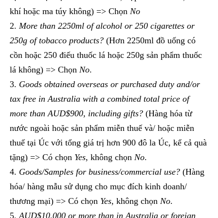
khí hoặc ma túy không) => Chọn
No
More than 2250ml of alcohol or 250 cigarettes or
250g of tobacco products?
(Hơn 2250ml đồ uống có
cồn hoặc 250 điếu thuốc lá hoặc 250g sản phẩm thuốc
lá không) => Chọn
No
.
Goods obtained overseas or purchased duty and/or
tax free in Australia with a combined total price of
more than AUD$900, including gifts?
(Hàng hóa từ
nước ngoài hoặc sản phẩm miễn thuế và/ hoặc miễn
thuế tại Úc với tổng giá trị hơn 900 đô la Úc, kể cả quà
tặng) => Có chọn
Yes
, không chọn
No
.
Goods/Samples for business/commercial use?
(Hàng
hóa/ hàng mẫu sử dụng cho mục đích kinh doanh/
thương mại) => Có chọn
Yes
, không chọn
No
.
AUD$10,000 or more than in Australia or foreign