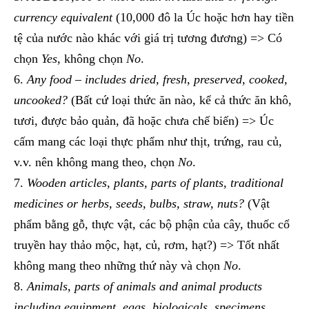
currency equivalent
(10,000 đô la Úc hoặc hơn hay tiền
tệ của nước nào khác với giá trị tương đương) => Có
chọn
Yes
, không chọn
No
.
Any food – includes dried, fresh, preserved, cooked,
uncooked?
(Bất cứ loại thức ăn nào, kể cả thức ăn khô,
tươi, được bảo quản, đã hoặc chưa chế biến) => Úc
cấm mang các loại thực phẩm như thịt, trứng, rau củ,
v.v. nên không mang theo, chọn
No
.
Wooden articles, plants, parts of plants, traditional
medicines or herbs, seeds, bulbs, straw, nuts?
(Vật
phẩm bằng gỗ, thực vật, các bộ phận của cây, thuốc cổ
truyền hay thảo mộc, hạt, củ, rơm, hạt?) => Tốt nhất
không mang theo những thứ này và chọn
No
.
Animals, parts of animals and animal products
including equipment, eggs, biologicals, specimens,