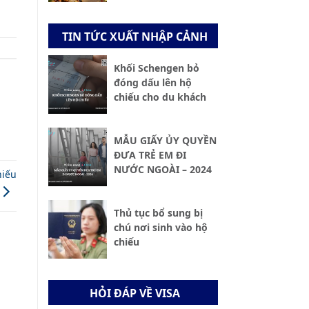
TIN TỨC XUẤT NHẬP CẢNH
Khối Schengen bỏ
đóng dấu lên hộ
chiếu cho du khách
MẪU GIẤY ỦY QUYỀN
ĐƯA TRẺ EM ĐI
NƯỚC NGOÀI – 2024
hiếu
Thủ tục bổ sung bị
chú nơi sinh vào hộ
chiếu
HỎI ĐÁP VỀ VISA