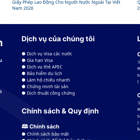
Giấy Phép Lao Động Cho Người Nước Ngoài Tại Việt
Q
Nam 2026
2
Dịch vụ của chúng tôi
● Dịch vụ Visa các nước
● Gia hạn Visa
u
☏
● Dịch vụ thẻ APEC
✉
● Bảo hiểm du lịch
s
● Làm hộ chiếu nhanh
⟟
● Chứng minh tài sản
a
● Dịch thuật công chứng
☏
✉
Chính sách & Quy định
s
⟟
🕮 Chính sách
M
● Chính sách bảo mật