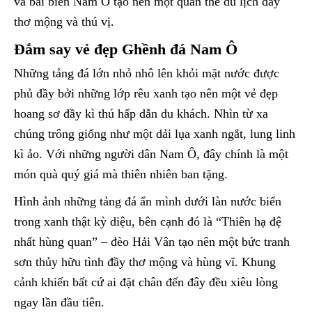
và bãi biển Nam Ô tạo nên một quần thể du lịch đầy
thơ mộng và thú vị.
Đắm say vẻ đẹp Ghềnh đá Nam Ô
Những tảng đá lớn nhỏ nhô lên khỏi mặt nước được
phủ đầy bởi những lớp rêu xanh tạo nên một vẻ đẹp
hoang sơ đầy kì thú hấp dẫn du khách. Nhìn từ xa
chúng trông giống như một dải lụa xanh ngắt, lung linh
kì ảo. Với những người dân Nam Ô, đây chính là một
món quà quý giá mà thiên nhiên ban tặng.
Hình ảnh những tảng đá ẩn mình dưới làn nước biển
trong xanh thật kỳ diệu, bên cạnh đó là “Thiên hạ đệ
nhất hùng quan” – đèo Hải Vân tạo nên một bức tranh
sơn thủy hữu tình đầy thơ mộng và hùng vĩ. Khung
cảnh khiến bất cứ ai đặt chân đến đây đều xiêu lòng
ngay lần đầu tiên.