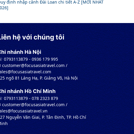
uy định nhập cảnh Đài Loan chi tiết A-Z [MỚI NHẤT
026]
Liên hệ với chúng tôi
Chi nhánh Hà Nội
 0793113879 - 0936 179 995
︎ customer@focusasiatravel.com /
ales@focusasiatravel.com
 25 ngõ 81 Láng Hạ, P. Giảng Võ, Hà Nội
Chi nhánh Hồ Chí Minh
 0793113879 - 078 2323 879
︎ customer@focusasiatravel.com /
ales@focusasiatravel.vn
 27 Nguyễn Văn Giai, P. Tân Định, TP. Hồ Chí
inh