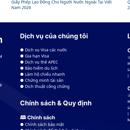
Giấy Phép Lao Động Cho Người Nước Ngoài Tại Việt
Q
Nam 2026
2
Dịch vụ của chúng tôi
● Dịch vụ Visa các nước
● Gia hạn Visa
u
☏
● Dịch vụ thẻ APEC
✉
● Bảo hiểm du lịch
s
● Làm hộ chiếu nhanh
⟟
● Chứng minh tài sản
a
● Dịch thuật công chứng
☏
✉
Chính sách & Quy định
s
⟟
🕮 Chính sách
M
● Chính sách bảo mật