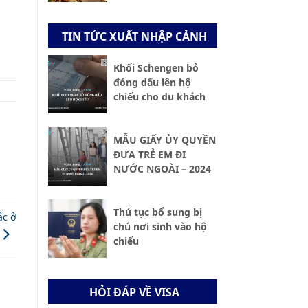
TIN TỨC XUẤT NHẬP CẢNH
Khối Schengen bỏ
đóng dấu lên hộ
chiếu cho du khách
MẪU GIẤY ỦY QUYỀN
ĐƯA TRẺ EM ĐI
NƯỚC NGOÀI – 2024
Thủ tục bổ sung bị
ắc ở
chú nơi sinh vào hộ
chiếu
HỎI ĐÁP VỀ VISA