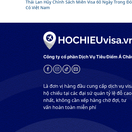
Thái Lan Hủy Chính Sách Miễn Visa 60 Ngày Trong Đó
Có Việt Nam
Công ty cổ phần Dịch Vụ Tiêu Điểm Á Châ
Là đơn vị hàng đầu cung cấp dịch vụ vis
hộ chiếu tại các đại sứ quán tỷ lệ đỗ cao
nhất, không cần xếp hàng chờ đợi, tư
vấn hoàn toàn miễn phí