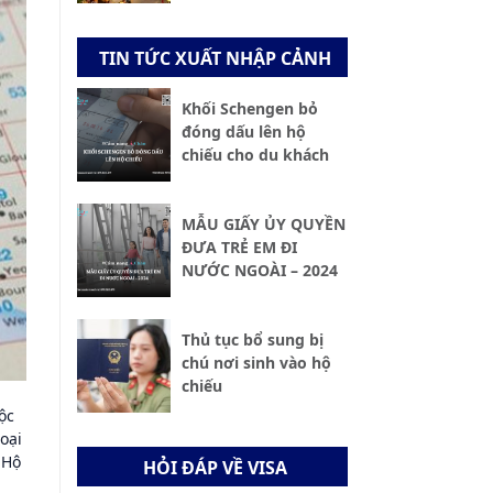
TIN TỨC XUẤT NHẬP CẢNH
Khối Schengen bỏ
đóng dấu lên hộ
chiếu cho du khách
MẪU GIẤY ỦY QUYỀN
ĐƯA TRẺ EM ĐI
NƯỚC NGOÀI – 2024
Thủ tục bổ sung bị
chú nơi sinh vào hộ
chiếu
ộc
oại
 Hộ
HỎI ĐÁP VỀ VISA