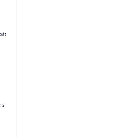
bắt
có