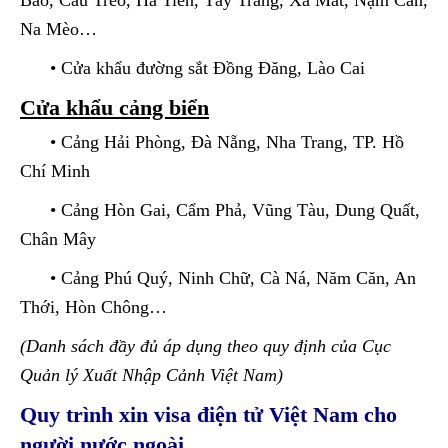
Bảo, Cầu Treo, Hà Tiên, Tây Trang, Xa Mát, Nậm Cắn,
Na Mèo…
• Cửa khẩu đường sắt Đồng Đăng, Lào Cai
Cửa khẩu cảng biển
• Cảng Hải Phòng, Đà Nẵng, Nha Trang, TP. Hồ
Chí Minh
• Cảng Hòn Gai, Cẩm Phả, Vũng Tàu, Dung Quất,
Chân Mây
• Cảng Phú Quý, Ninh Chữ, Cà Ná, Năm Căn, An
Thới, Hòn Chông…
(Danh sách đầy đủ áp dụng theo quy định của Cục
Quản lý Xuất Nhập Cảnh Việt Nam)
Quy trình xin visa điện tử Việt Nam cho
người nước ngoài