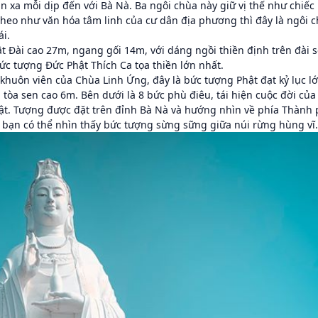
 xa mỗi dịp đến với Bà Nà. Ba ngôi chùa này giữ vị thế như chiếc
heo như văn hóa tâm linh của cư dân địa phương thì đây là ngôi 
i.
t Đài cao 27m, ngang gối 14m, với dáng ngồi thiền định trên đài 
c tượng Đức Phật Thích Ca tọa thiền lớn nhất.
huôn viên của Chùa Linh Ứng, đây là bức tượng Phật đạt kỷ lục l
 tòa sen cao 6m. Bên dưới là 8 bức phù điêu, tái hiện cuộc đời của
hật. Tượng được đặt trên đỉnh Bà Nà và hướng nhìn về phía Thành
 bạn có thể nhìn thấy bức tượng sừng sững giữa núi rừng hùng vĩ.