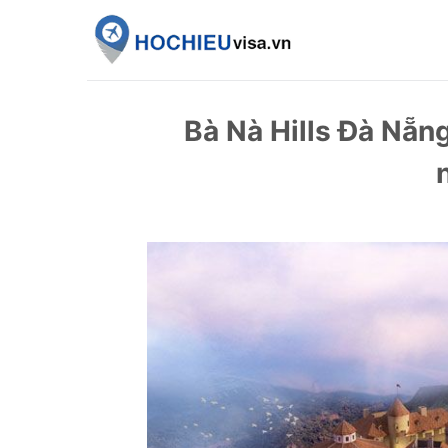
Skip
to
content
Bà Nà Hills Đà Nẵn