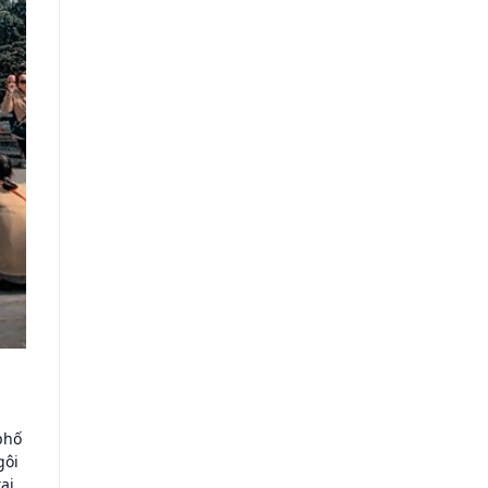
phố
gôi
ại