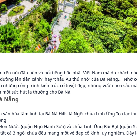
ch trên núi đầu tiên và nổi tiếng bậc nhất Việt Nam mà du khách nà
“đường lên tiên cảnh” hay “châu Âu thủ nhỏ” của Đà Nẵng,… Nhờ c
có những công trình kiến trúc cổ tuyệt đẹp, những vườn hoa sắc m
ên một sức hút lạ thường cho Bà Nà.
à Nẵng
văn hóa tâm linh tại Bà Nà Hills là Ngôi chùa Linh Ứng.Tọa lạc tại
mộng
Non Nước (quận Ngũ Hành Sơn) và chùa Linh Ứng Bãi Bụt (quận S
tất cả 3 ngôi chùa đều mang một vẻ đẹp cổ kính, uy nghiêm. Đây l