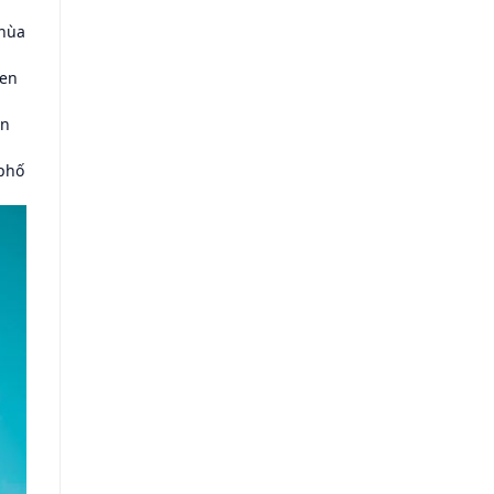
chùa
sen
ớn
 phố