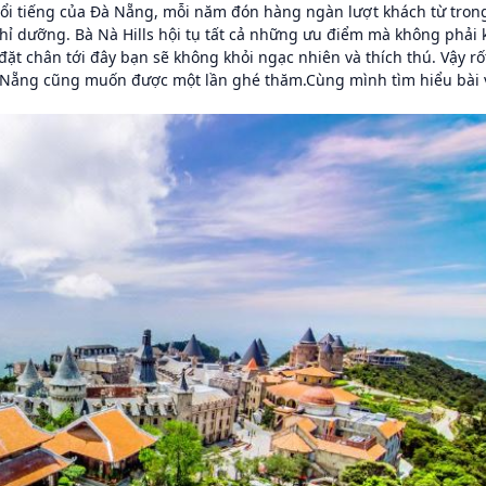
 nổi tiếng của Đà Nẵng, mỗi năm đón hàng ngàn lượt khách từ tron
ỉ dưỡng. Bà Nà Hills hội tụ tất cả những ưu điểm mà không phải 
đặt chân tới đây bạn sẽ không khỏi ngạc nhiên và thích thú. Vậy rố
à Nẵng cũng muốn được một lần ghé thăm.Cùng mình tìm hiểu bài 