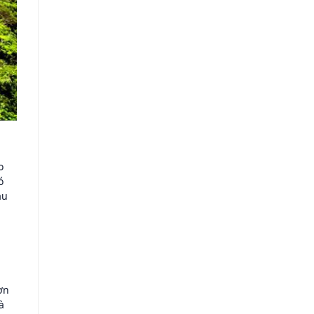
o
ó
àu
ơn
à