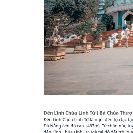
Đền Lĩnh Chúa Linh Từ ( Bà Chúa Thư
Đền Lĩnh Chúa Linh Từ là ngôi đền tọa lạc tạ
Đà Nẵng (với độ cao 1487m). Từ chân núi, tu
đền Lĩnh Chúa Linh Từ. Mà tại đó đất trời gi