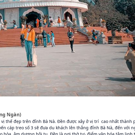
ợng Ngàn)
i vị thế đẹp trên đỉnh Bà Nà. Đền được xây ở vị trí cao nhất thành 
yến cáp treo số 3 sẽ đưa du khách lên thẳng đỉnh Bà Nà, đến với n
ao hòa, âm dương hội tụ. Đền là nơi thờ tự- điểm văn hóa tâm linh t