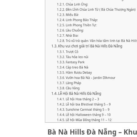
Chùa Linh Ứng:
Đền Lĩnh Chúa Linh Từ ( Bà Chúa Thượng Ngàn)
Miếu Bà:
Linh Phong Bảo Tháp:
Linh Phong Thiền Tự:
Lầu Chuông:
Nhà Bia:
Trú vũ trà quán- Văn hóa tâm linh tại Bà Nà Hill
Khu vui chơi giải trí Bà Nà Hills Đà Nẵng
Trượt Cỏ
Tàu hỏa leo núi
Fantasy Park
Cáp treo Bà Nà
Hầm Rượu Debay
Vườn hoa Bà Nà – Jardin D’Amour
Làng Pháp
Cầu Vàng
Lễ Hội Bà Nà Hills Đà Nẵng
Lễ hội Hoa tháng 2 – 3
Lễ hội bia B’estival tháng 5 – 9
Sunshine Carnival tháng 5 – 9
Lễ hội Halloween tháng 9 – 10
Lễ hội Mùa Đông tháng 11 – 12
Bà Nà Hills Đà Nẵng – Kh