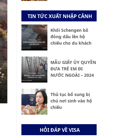
TIN TỨC XUẤT NHẬP CẢNH
Khối Schengen bỏ
đóng dấu lên hộ
chiếu cho du khách
MẪU GIẤY ỦY QUYỀN
ĐƯA TRẺ EM ĐI
NƯỚC NGOÀI – 2024
Thủ tục bổ sung bị
chú nơi sinh vào hộ
chiếu
HỎI ĐÁP VỀ VISA