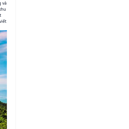
g và
khu
t
viết