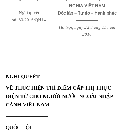
——–
NGHĨA VIỆT NAM
Nghị quyết
Độc lập – Tự do – Hạnh phúc
số: 30/2016/QH14
—————
Hà Nội, ngày 22 tháng 11 năm
2016
NGHỊ QUYẾT
VỀ THỰC HIỆN THÍ ĐIỂM CẤP THỊ THỰC
ĐIỆN TỬ CHO NGƯỜI NƯỚC NGOÀI NHẬP
CẢNH VIỆT NAM
————————
QUỐC HỘI