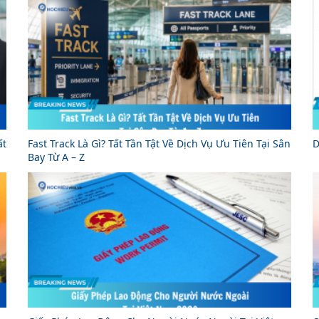
ất
Fast Track Là Gì? Tất Tần Tật Về Dịch Vụ Ưu Tiên Tại Sân
D
Bay Từ A – Z