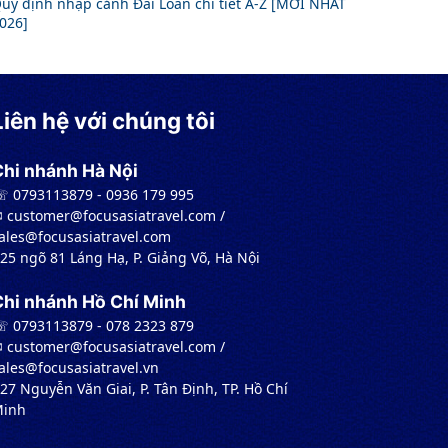
uy định nhập cảnh Đài Loan chi tiết A-Z [MỚI NHẤT
026]
Liên hệ với chúng tôi
Chi nhánh Hà Nội
 0793113879 - 0936 179 995
︎ customer@focusasiatravel.com /
ales@focusasiatravel.com
 25 ngõ 81 Láng Hạ, P. Giảng Võ, Hà Nội
Chi nhánh Hồ Chí Minh
 0793113879 - 078 2323 879
︎ customer@focusasiatravel.com /
ales@focusasiatravel.vn
 27 Nguyễn Văn Giai, P. Tân Định, TP. Hồ Chí
inh