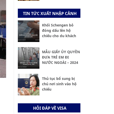
TIN TỨC XUẤT NHẬP CẢNH
Khối Schengen bỏ
đóng dấu lên hộ
chiếu cho du khách
MẪU GIẤY ỦY QUYỀN
ĐƯA TRẺ EM ĐI
NƯỚC NGOÀI – 2024
Thủ tục bổ sung bị
chú nơi sinh vào hộ
chiếu
HỎI ĐÁP VỀ VISA