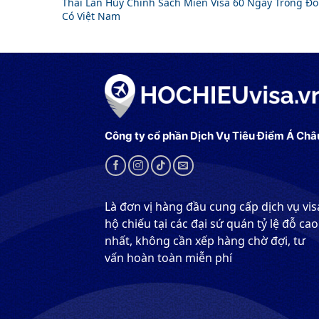
Thái Lan Hủy Chính Sách Miễn Visa 60 Ngày Trong Đó
Có Việt Nam
Công ty cổ phần Dịch Vụ Tiêu Điểm Á Châ
Là đơn vị hàng đầu cung cấp dịch vụ vis
hộ chiếu tại các đại sứ quán tỷ lệ đỗ cao
nhất, không cần xếp hàng chờ đợi, tư
vấn hoàn toàn miễn phí