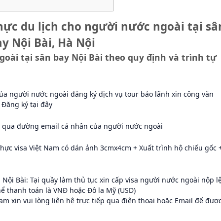
thực du lịch cho người nước ngoài tại sâ
y Nội Bài, Hà Nội
goài tại sân bay Nội Bài theo quy định và trình tự
a người nước ngoài đăng ký dịch vụ tour bảo lãnh xin công văn
> Đăng ký tại đây
 qua đường email cá nhân của người nước ngoài
thực visa Việt Nam có dán ảnh 3cmx4cm + Xuất trình hộ chiếu gốc 
u Nội Bài: Tại quầy làm thủ tục xin cấp visa người nước ngoài nộp l
ó thể thanh toán là VNĐ hoặc Đô la Mỹ (USD)
Nam xin vui lòng liên hệ trực tiếp qua điện thoại hoặc Email để đượ