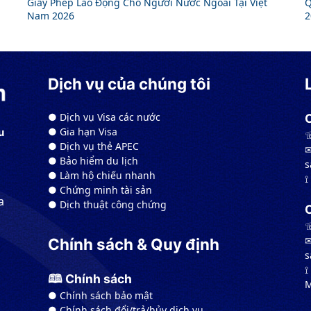
Giấy Phép Lao Động Cho Người Nước Ngoài Tại Việt
Q
Nam 2026
2
Dịch vụ của chúng tôi
● Dịch vụ Visa các nước
● Gia hạn Visa
u
☏
● Dịch vụ thẻ APEC
✉
● Bảo hiểm du lịch
s
● Làm hộ chiếu nhanh
⟟
● Chứng minh tài sản
a
● Dịch thuật công chứng
☏
✉
Chính sách & Quy định
s
⟟
🕮 Chính sách
M
● Chính sách bảo mật
● Chính sách đổi/trả/hủy dịch vụ