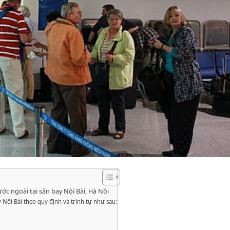
ước ngoài tại sân bay Nội Bài, Hà Nội
y Nội Bài theo quy định và trình tự như sau: