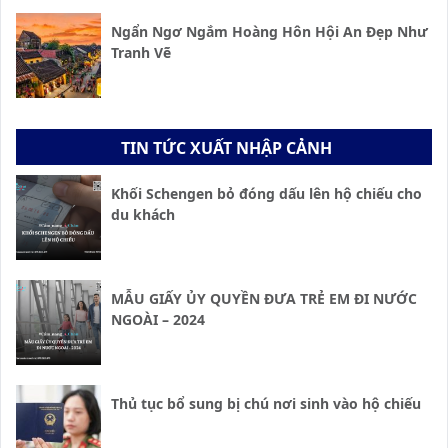
Ngẩn Ngơ Ngắm Hoàng Hôn Hội An Đẹp Như
Tranh Vẽ
TIN TỨC XUẤT NHẬP CẢNH
Khối Schengen bỏ đóng dấu lên hộ chiếu cho
du khách
MẪU GIẤY ỦY QUYỀN ĐƯA TRẺ EM ĐI NƯỚC
NGOÀI – 2024
Thủ tục bổ sung bị chú nơi sinh vào hộ chiếu