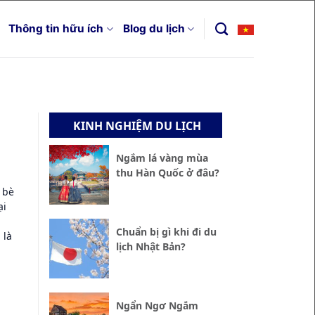
Thông tin hữu ích
Blog du lịch
KINH NGHIỆM DU LỊCH
Ngắm lá vàng mùa
thu Hàn Quốc ở đâu?
 bè
ại
Chuẩn bị gì khi đi du
 là
lịch Nhật Bản?
Ngẩn Ngơ Ngắm