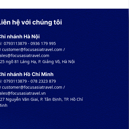
Liên hệ với chúng tôi
Chi nhánh Hà Nội
 0793113879 - 0936 179 995
︎ customer@focusasiatravel.com /
ales@focusasiatravel.com
 25 ngõ 81 Láng Hạ, P. Giảng Võ, Hà Nội
Chi nhánh Hồ Chí Minh
 0793113879 - 078 2323 879
︎ customer@focusasiatravel.com /
ales@focusasiatravel.vn
 27 Nguyễn Văn Giai, P. Tân Định, TP. Hồ Chí
inh