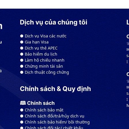
Dịch vụ của chúng tôi
● Dịch vụ Visa các nước
● Gia hạn Visa
u
☏
● Dịch vụ thẻ APEC
✉
● Bảo hiểm du lịch
s
● Làm hộ chiếu nhanh
⟟
● Chứng minh tài sản
a
● Dịch thuật công chứng
☏
✉
Chính sách & Quy định
s
⟟
🕮 Chính sách
M
● Chính sách bảo mật
● Chính sách đổi/trả/hủy dịch vụ
● Chính sách bảo hiểm/ bồi thường
● Chính sách đối tác/ chiết khấu