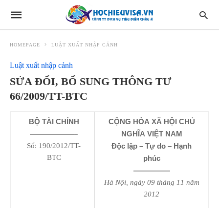
HOMEPAGE
LUẬT XUẤT NHẬP CẢNH
Luật xuất nhập cảnh
SỬA ĐỔI, BỔ SUNG THÔNG TƯ
66/2009/TT-BTC
BỘ TÀI CHÍNH
CỘNG HÒA XÃ HỘI CHỦ
——————–
NGHĨA VIỆT NAM
Số: 190/2012/TT-
Độc lập – Tự do – Hạnh
BTC
phúc
—————
Hà Nội, ngày 09 tháng 11 năm
2012