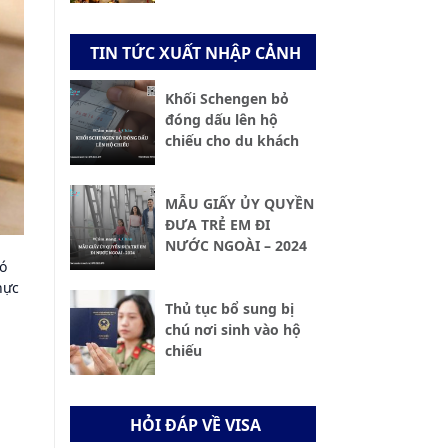
TIN TỨC XUẤT NHẬP CẢNH
Khối Schengen bỏ
đóng dấu lên hộ
chiếu cho du khách
MẪU GIẤY ỦY QUYỀN
ĐƯA TRẺ EM ĐI
NƯỚC NGOÀI – 2024
có
hực
Thủ tục bổ sung bị
chú nơi sinh vào hộ
chiếu
HỎI ĐÁP VỀ VISA