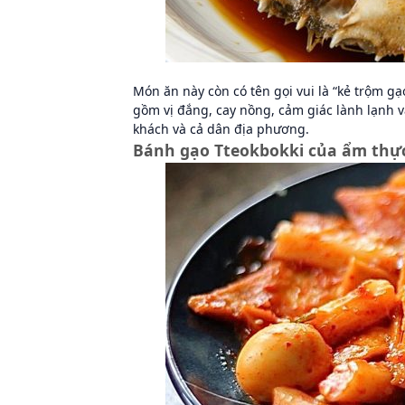
Món ăn này còn có tên gọi vui là “kẻ trộm g
gồm vị đắng, cay nồng, cảm giác lành lạnh 
khách và cả dân địa phương.
Bánh gạo Tteokbokki của ẩm thự