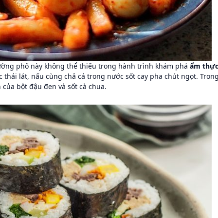
ường phố này không thể thiếu trong hành trình khám phá
ẩm thự
thái lát, nấu cùng chả cá trong nước sốt cay pha chút ngọt. Tron
 của bột đậu đen và sốt cà chua.