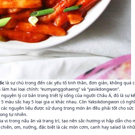
ốc
là sự chú trọng đến các yếu tố tinh thần, đơn giản, không quá 
a làm hai loại chính: “eumyanggohaeng” và “yasikdongwon”.
uyên lý cơ bản trong triết lý sống của người Châu Á, đó là sự kế
i 5 màu sắc hay 5 loại gia vị khác nhau. Còn Yaksikdongwon có ngh
 các nguyên liệu được sử dụng trong món ăn đều phải tốt cho sức
ong tự nhiên.
ia vị trong nấu ăn và trang trí, tạo nên sắc-hương-vị hấp dẫn cho
chiên, om, nướng, đặc biệt là các món cơm, canh hay salad là nh