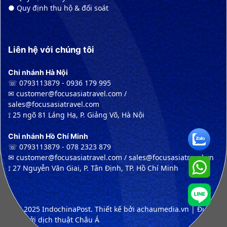
● Quy định thu hộ & đối soát
Liên hệ với chúng tôi
Chi nhánh Hà Nội
☏ 0793113879 - 0936 179 995
✉︎ customer@focusasiatravel.com /
sales@focusasiatravel.com
⟟ 25 ngõ 81 Láng Hạ, P. Giảng Võ, Hà Nội
Chi nhánh Hồ Chí Minh
☏ 0793113879 - 078 2323 879
✉︎ customer@focusasiatravel.com / sales@focusasiatravel.vn
⟟ 27 Nguyễn Văn Giai, P. Tân Định, TP. Hồ Chí Minh
© ™ 2025 IndochinaPost. Thiết kế bởi achaumedia.vn | Được
dịch bởi dịch thuật Châu Á