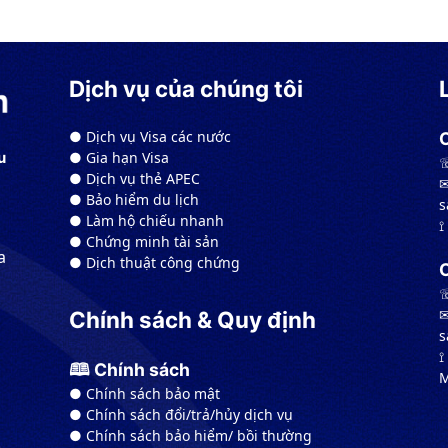
Dịch vụ của chúng tôi
● Dịch vụ Visa các nước
● Gia hạn Visa
u
☏
● Dịch vụ thẻ APEC
✉
● Bảo hiểm du lịch
s
● Làm hộ chiếu nhanh
⟟
● Chứng minh tài sản
a
● Dịch thuật công chứng
☏
✉
Chính sách & Quy định
s
⟟
🕮 Chính sách
M
● Chính sách bảo mật
● Chính sách đổi/trả/hủy dịch vụ
● Chính sách bảo hiểm/ bồi thường