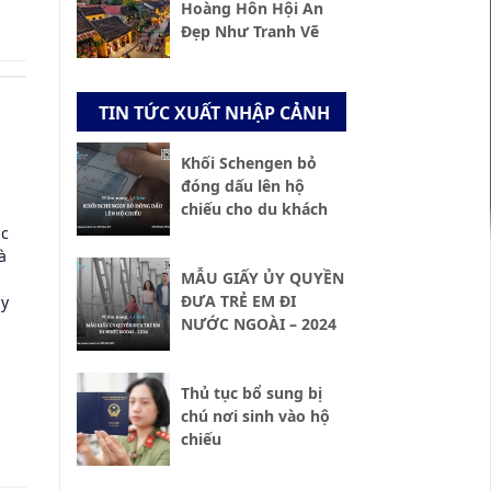
Hoàng Hôn Hội An
Đẹp Như Tranh Vẽ
TIN TỨC XUẤT NHẬP CẢNH
Khối Schengen bỏ
đóng dấu lên hộ
chiếu cho du khách
ắc
à
MẪU GIẤY ỦY QUYỀN
ĐƯA TRẺ EM ĐI
ày
NƯỚC NGOÀI – 2024
Thủ tục bổ sung bị
chú nơi sinh vào hộ
chiếu