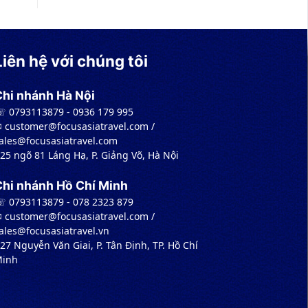
Liên hệ với chúng tôi
Chi nhánh Hà Nội
 0793113879 - 0936 179 995
︎ customer@focusasiatravel.com /
ales@focusasiatravel.com
 25 ngõ 81 Láng Hạ, P. Giảng Võ, Hà Nội
Chi nhánh Hồ Chí Minh
 0793113879 - 078 2323 879
︎ customer@focusasiatravel.com /
ales@focusasiatravel.vn
 27 Nguyễn Văn Giai, P. Tân Định, TP. Hồ Chí
inh