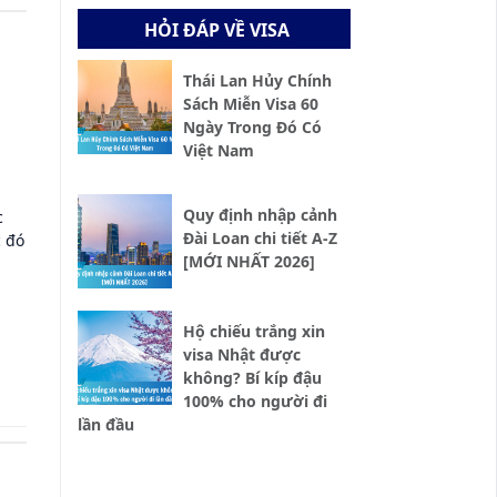
HỎI ĐÁP VỀ VISA
Thái Lan Hủy Chính
Sách Miễn Visa 60
Ngày Trong Đó Có
Việt Nam
Quy định nhập cảnh
c
Đài Loan chi tiết A-Z
c đó
[MỚI NHẤT 2026]
Hộ chiếu trắng xin
visa Nhật được
không? Bí kíp đậu
100% cho người đi
lần đầu