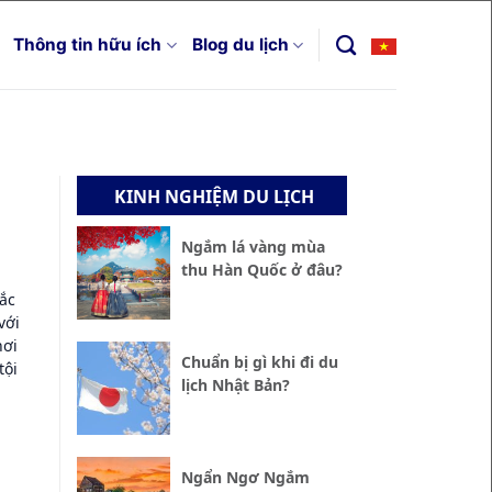
Thông tin hữu ích
Blog du lịch
KINH NGHIỆM DU LỊCH
Ngắm lá vàng mùa
thu Hàn Quốc ở đâu?
Bắc
với
nơi
Chuẩn bị gì khi đi du
tội
lịch Nhật Bản?
Ngẩn Ngơ Ngắm