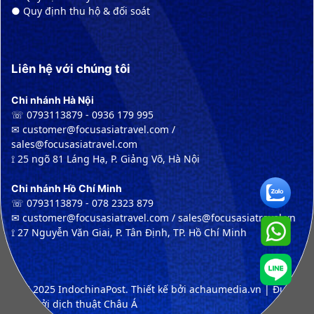
● Quy định thu hộ & đối soát
Liên hệ với chúng tôi
Chi nhánh Hà Nội
☏ 0793113879 - 0936 179 995
✉︎ customer@focusasiatravel.com /
sales@focusasiatravel.com
⟟ 25 ngõ 81 Láng Hạ, P. Giảng Võ, Hà Nội
Chi nhánh Hồ Chí Minh
☏ 0793113879 - 078 2323 879
✉︎ customer@focusasiatravel.com / sales@focusasiatravel.vn
⟟ 27 Nguyễn Văn Giai, P. Tân Định, TP. Hồ Chí Minh
© ™ 2025 IndochinaPost. Thiết kế bởi achaumedia.vn | Được
dịch bởi dịch thuật Châu Á