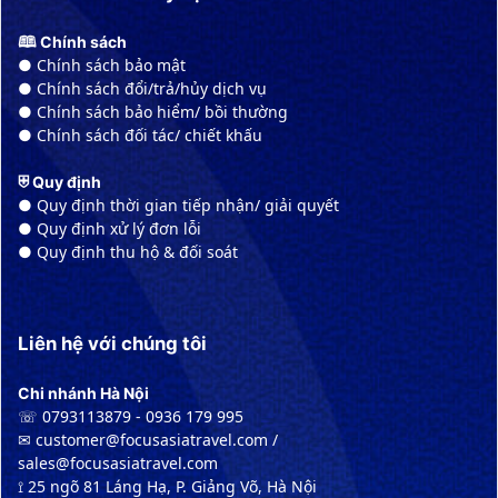
🕮 Chính sách
● Chính sách bảo mật
● Chính sách đổi/trả/hủy dịch vụ
● Chính sách bảo hiểm/ bồi thường
● Chính sách đối tác/ chiết khấu
⛨ Quy định
● Quy định thời gian tiếp nhận/ giải quyết
● Quy định xử lý đơn lỗi
● Quy định thu hộ & đối soát
Liên hệ với chúng tôi
Chi nhánh Hà Nội
☏ 0793113879 - 0936 179 995
✉︎ customer@focusasiatravel.com /
sales@focusasiatravel.com
⟟ 25 ngõ 81 Láng Hạ, P. Giảng Võ, Hà Nội