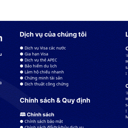
Dịch vụ của chúng tôi
● Dịch vụ Visa các nước
● Gia hạn Visa
u
☏
● Dịch vụ thẻ APEC
✉
● Bảo hiểm du lịch
s
● Làm hộ chiếu nhanh
⟟
● Chứng minh tài sản
a
● Dịch thuật công chứng
☏
✉
Chính sách & Quy định
s
⟟
🕮 Chính sách
M
● Chính sách bảo mật
● Chính sách đổi/trả/hủy dịch vụ