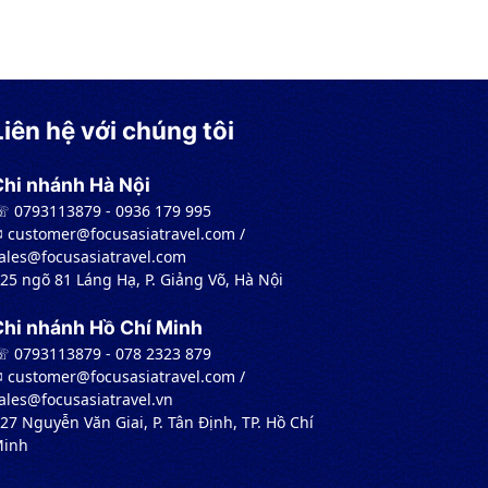
Liên hệ với chúng tôi
Chi nhánh Hà Nội
 0793113879 - 0936 179 995
︎ customer@focusasiatravel.com /
ales@focusasiatravel.com
 25 ngõ 81 Láng Hạ, P. Giảng Võ, Hà Nội
Chi nhánh Hồ Chí Minh
 0793113879 - 078 2323 879
︎ customer@focusasiatravel.com /
ales@focusasiatravel.vn
 27 Nguyễn Văn Giai, P. Tân Định, TP. Hồ Chí
inh