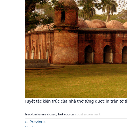
Tuyệt tác kiến trúc của nhà thờ từng được in trên tờ t
Trackbacks are closed, but you can
post a comment
.
←
Previous