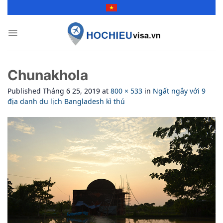
Skip
to
content
Chunakhola
Published
Tháng 6 25, 2019
at
800 × 533
in
Ngất ngây với 9
địa danh du lịch Bangladesh kì thú