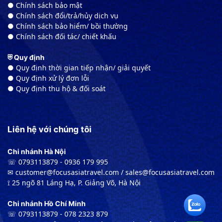
● Chính sách bảo mật
● Chính sách đổi/trả/hủy dịch vụ
● Chính sách bảo hiểm/ bồi thường
● Chính sách đối tác/ chiết khấu
⛨ Quy định
● Quy định thời gian tiếp nhận/ giải quyết
● Quy định xử lý đơn lỗi
● Quy định thu hộ & đối soát
Liên hệ với chúng tôi
Chi nhánh Hà Nội
☏ 0793113879 - 0936 179 995
✉︎ customer@focusasiatravel.com / sales@focusasiatravel.com
⟟ 25 ngõ 81 Láng Hạ, P. Giảng Võ, Hà Nội
Chi nhánh Hồ Chí Minh
☏ 0793113879 - 078 2323 879