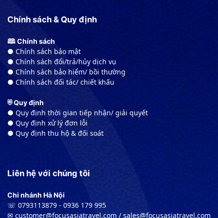
Chính sách & Quy định
🕮 Chính sách
● Chính sách bảo mật
● Chính sách đổi/trả/hủy dịch vụ
● Chính sách bảo hiểm/ bồi thường
● Chính sách đối tác/ chiết khấu
⛨ Quy định
● Quy định thời gian tiếp nhận/ giải quyết
● Quy định xử lý đơn lỗi
● Quy định thu hộ & đối soát
Liên hệ với chúng tôi
Chi nhánh Hà Nội
☏ 0793113879 - 0936 179 995
✉︎ customer@focusasiatravel.com / sales@focusasiatravel.com