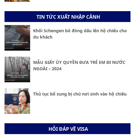
TIN TỨC XUẤT NHẬP CẢNH
Khối Schengen bỏ đóng dấu lên hộ chiếu cho
du khách
MẪU GIẤY ỦY QUYỀN ĐƯA TRẺ EM ĐI NƯỚC
NGOÀI – 2024
Thủ tục bổ sung bị chú nơi sinh vào hộ chiếu
HỎI ĐÁP VỀ VISA