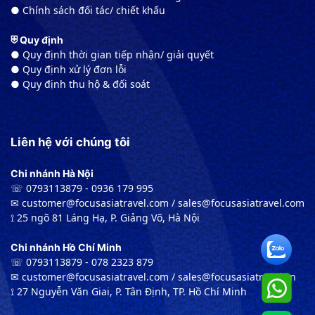
● Chính sách đối tác/ chiết khấu
⛨ Quy định
● Quy định thời gian tiếp nhận/ giải quyết
● Quy định xử lý đơn lỗi
● Quy định thu hộ & đối soát
Liên hệ với chúng tôi
Chi nhánh Hà Nội
☏ 0793113879 - 0936 179 995
✉︎ customer@focusasiatravel.com / sales@focusasiatravel.com
⟟ 25 ngõ 81 Láng Hạ, P. Giảng Võ, Hà Nội
Chi nhánh Hồ Chí Minh
☏ 0793113879 - 078 2323 879
✉︎ customer@focusasiatravel.com / sales@focusasiatravel.vn
⟟ 27 Nguyễn Văn Giai, P. Tân Định, TP. Hồ Chí Minh