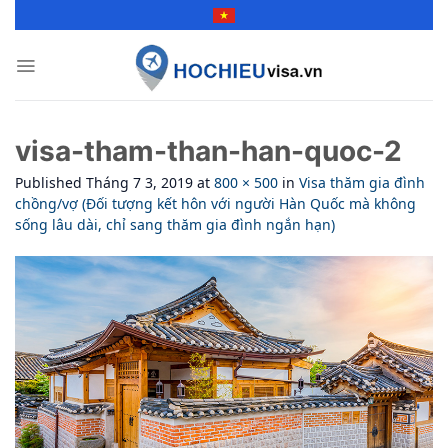
Skip
to
content
visa-tham-than-han-quoc-2
Published
Tháng 7 3, 2019
at
800 × 500
in
Visa thăm gia đình
chồng/vợ (Đối tượng kết hôn với người Hàn Quốc mà không
sống lâu dài, chỉ sang thăm gia đình ngắn hạn)