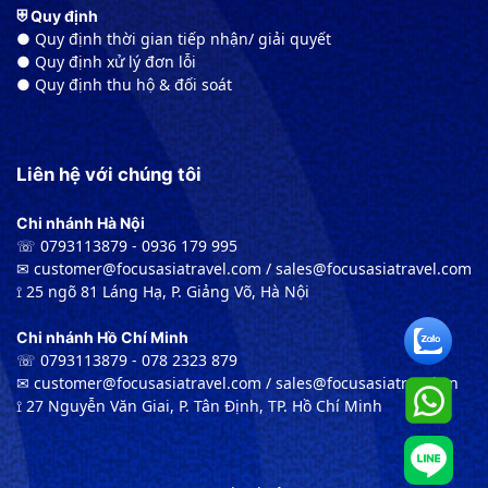
⛨ Quy định
● Quy định thời gian tiếp nhận/ giải quyết
● Quy định xử lý đơn lỗi
● Quy định thu hộ & đối soát
Liên hệ với chúng tôi
Chi nhánh Hà Nội
☏ 0793113879 - 0936 179 995
✉︎ customer@focusasiatravel.com / sales@focusasiatravel.com
⟟ 25 ngõ 81 Láng Hạ, P. Giảng Võ, Hà Nội
Chi nhánh Hồ Chí Minh
☏ 0793113879 - 078 2323 879
✉︎ customer@focusasiatravel.com / sales@focusasiatravel.vn
⟟ 27 Nguyễn Văn Giai, P. Tân Định, TP. Hồ Chí Minh