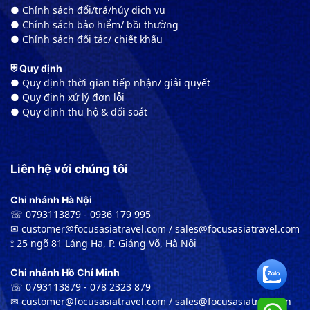
● Chính sách đổi/trả/hủy dịch vụ
● Chính sách bảo hiểm/ bồi thường
● Chính sách đối tác/ chiết khấu
⛨ Quy định
● Quy định thời gian tiếp nhận/ giải quyết
● Quy định xử lý đơn lỗi
● Quy định thu hộ & đối soát
Liên hệ với chúng tôi
Chi nhánh Hà Nội
☏ 0793113879 - 0936 179 995
✉︎ customer@focusasiatravel.com / sales@focusasiatravel.com
⟟ 25 ngõ 81 Láng Hạ, P. Giảng Võ, Hà Nội
Chi nhánh Hồ Chí Minh
☏ 0793113879 - 078 2323 879
✉︎ customer@focusasiatravel.com / sales@focusasiatravel.vn