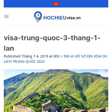
Skip
to
content
visa-trung-quoc-3-thang-1-
lan
Published
Tháng 7 4, 2019
at
800 × 500
in
HỒ SƠ XIN VISA DU
LỊCH TRUNG QUỐC 2025