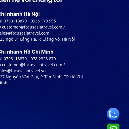
Chi nhánh Hà Nội
 0793113879 - 0936 179 995
︎ customer@focusasiatravel.com /
ales@focusasiatravel.com
 25 ngõ 81 Láng Hạ, P. Giảng Võ, Hà Nội
Chi nhánh Hồ Chí Minh
 0793113879 - 078 2323 879
︎ customer@focusasiatravel.com /
ales@focusasiatravel.vn
 27 Nguyễn Văn Giai, P. Tân Định, TP. Hồ Chí
inh