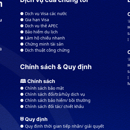
● Dịch vụ Visa các nước
● Gia hạn Visa
u
☏
● Dịch vụ thẻ APEC
✉
● Bảo hiểm du lịch
s
● Làm hộ chiếu nhanh
⟟
● Chứng minh tài sản
a
● Dịch thuật công chứng
☏
✉
Chính sách & Quy định
s
⟟
🕮 Chính sách
M
● Chính sách bảo mật
● Chính sách đổi/trả/hủy dịch vụ
● Chính sách bảo hiểm/ bồi thường
● Chính sách đối tác/ chiết khấu
⛨ Quy định
● Quy định thời gian tiếp nhận/ giải quyết