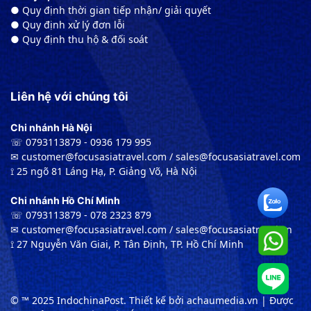
● Quy định thời gian tiếp nhận/ giải quyết
● Quy định xử lý đơn lỗi
● Quy định thu hộ & đối soát
Liên hệ với chúng tôi
Chi nhánh Hà Nội
☏ 0793113879 - 0936 179 995
✉︎ customer@focusasiatravel.com / sales@focusasiatravel.com
⟟ 25 ngõ 81 Láng Hạ, P. Giảng Võ, Hà Nội
Chi nhánh Hồ Chí Minh
☏ 0793113879 - 078 2323 879
✉︎ customer@focusasiatravel.com / sales@focusasiatravel.vn
⟟ 27 Nguyễn Văn Giai, P. Tân Định, TP. Hồ Chí Minh
© ™ 2025 IndochinaPost. Thiết kế bởi achaumedia.vn | Được