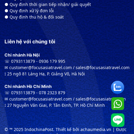
● Quy định thời gian tiếp nhận/ giải quyết
● Quy định xử lý đơn lỗi
● Quy định thu hộ & đối soát
Liên hệ với chúng tôi
Chi nhánh Hà Nội
☏ 0793113879 - 0936 179 995
✉︎ customer@focusasiatravel.com / sales@focusasiatravel.com
⟟ 25 ngõ 81 Láng Hạ, P. Giảng Võ, Hà Nội
Chi nhánh Hồ Chí Minh
☏ 0793113879 - 078 2323 879
✉︎ customer@focusasiatravel.com / sales@focusasiatravel.vn
⟟ 27 Nguyễn Văn Giai, P. Tân Định, TP. Hồ Chí Minh
© ™ 2025 IndochinaPost. Thiết kế bởi achaumedia.vn | Được