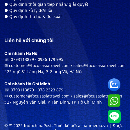
● Quy định thời gian tiếp nhận/ giải quyết
● Quy định xử lý đơn lỗi
● Quy định thu hộ & đối soát
Liên hệ với chúng tôi
Chi nhánh Hà Nội
☏ 0793113879 - 0936 179 995
✉︎ customer@focusasiatravel.com / sales@focusasiatravel.com
⟟ 25 ngõ 81 Láng Hạ, P. Giảng Võ, Hà Nội
Chi nhánh Hồ Chí Minh
☏ 0793113879 - 078 2323 879
✉︎ customer@focusasiatravel.com / sales@focusasiatravel.vn
⟟ 27 Nguyễn Văn Giai, P. Tân Định, TP. Hồ Chí Minh
© ™ 2025 IndochinaPost. Thiết kế bởi achaumedia.vn | Được