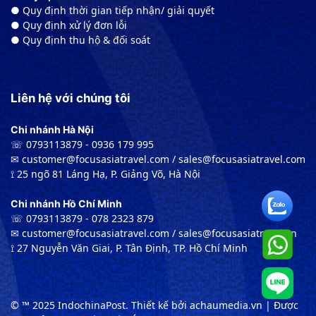
● Quy định thời gian tiếp nhận/ giải quyết
● Quy định xử lý đơn lỗi
● Quy định thu hộ & đối soát
Liên hệ với chúng tôi
Chi nhánh Hà Nội
☏ 0793113879 - 0936 179 995
✉︎ customer@focusasiatravel.com / sales@focusasiatravel.com
⟟ 25 ngõ 81 Láng Hạ, P. Giảng Võ, Hà Nội
Chi nhánh Hồ Chí Minh
☏ 0793113879 - 078 2323 879
✉︎ customer@focusasiatravel.com / sales@focusasiatravel.vn
⟟ 27 Nguyễn Văn Giai, P. Tân Định, TP. Hồ Chí Minh
© ™ 2025 IndochinaPost. Thiết kế bởi achaumedia.vn | Được