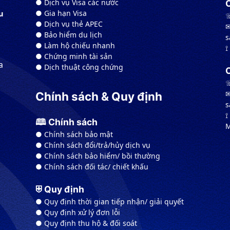
● Dịch vụ Visa các nước
● Gia hạn Visa
u
☏
● Dịch vụ thẻ APEC
✉
● Bảo hiểm du lịch
s
● Làm hộ chiếu nhanh
⟟
● Chứng minh tài sản
a
● Dịch thuật công chứng
☏
✉
Chính sách & Quy định
s
⟟
🕮 Chính sách
M
● Chính sách bảo mật
● Chính sách đổi/trả/hủy dịch vụ
● Chính sách bảo hiểm/ bồi thường
● Chính sách đối tác/ chiết khấu
⛨ Quy định
● Quy định thời gian tiếp nhận/ giải quyết
● Quy định xử lý đơn lỗi
● Quy định thu hộ & đối soát