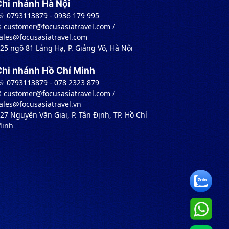
Chi nhánh Hà Nội
 0793113879 - 0936 179 995
︎ customer@focusasiatravel.com /
ales@focusasiatravel.com
 25 ngõ 81 Láng Hạ, P. Giảng Võ, Hà Nội
Chi nhánh Hồ Chí Minh
 0793113879 - 078 2323 879
︎ customer@focusasiatravel.com /
ales@focusasiatravel.vn
 27 Nguyễn Văn Giai, P. Tân Định, TP. Hồ Chí
inh