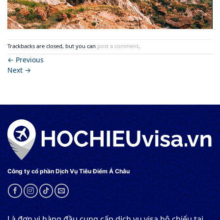
Trackbacks are closed, but you can
post a comment
.
←
Previous
Next
→
Công ty cổ phần Dịch Vụ Tiêu Điểm Á Châu
Là đơn vị hàng đầu cung cấp dịch vụ visa hộ chiếu tại