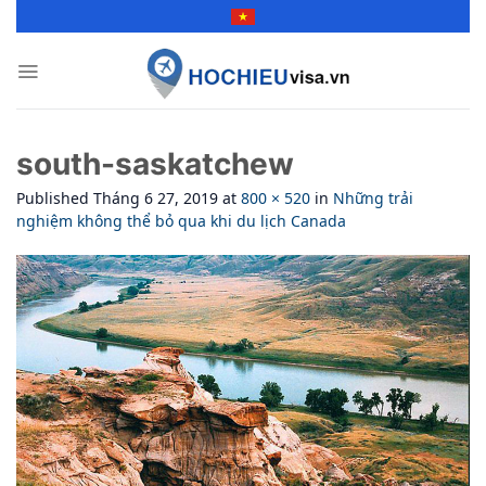
Skip
to
content
south-saskatchew
Published
Tháng 6 27, 2019
at
800 × 520
in
Những trải
nghiệm không thể bỏ qua khi du lịch Canada