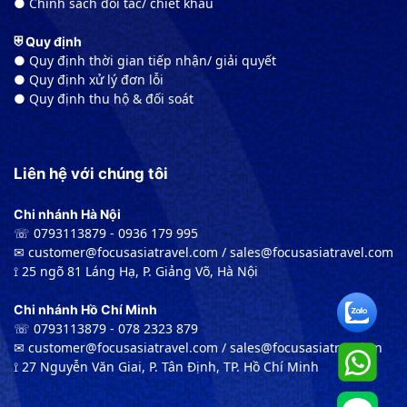
● Chính sách đối tác/ chiết khấu
⛨ Quy định
● Quy định thời gian tiếp nhận/ giải quyết
● Quy định xử lý đơn lỗi
● Quy định thu hộ & đối soát
Liên hệ với chúng tôi
Chi nhánh Hà Nội
☏ 0793113879 - 0936 179 995
✉︎ customer@focusasiatravel.com / sales@focusasiatravel.com
⟟ 25 ngõ 81 Láng Hạ, P. Giảng Võ, Hà Nội
Chi nhánh Hồ Chí Minh
☏ 0793113879 - 078 2323 879
✉︎ customer@focusasiatravel.com / sales@focusasiatravel.vn
⟟ 27 Nguyễn Văn Giai, P. Tân Định, TP. Hồ Chí Minh