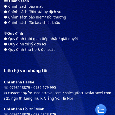
🕮 Chính sách
● Chính sách bảo mật
● Chính sách đổi/trả/hủy dịch vụ
● Chính sách bảo hiểm/ bồi thường
● Chính sách đối tác/ chiết khấu
⛨ Quy định
● Quy định thời gian tiếp nhận/ giải quyết
● Quy định xử lý đơn lỗi
● Quy định thu hộ & đối soát
Liên hệ với chúng tôi
Chi nhánh Hà Nội
☏ 0793113879 - 0936 179 995
✉︎ customer@focusasiatravel.com / sales@focusasiatravel.com
⟟ 25 ngõ 81 Láng Hạ, P. Giảng Võ, Hà Nội
Chi nhánh Hồ Chí Minh
☏ 0793113879 - 078 2323 879