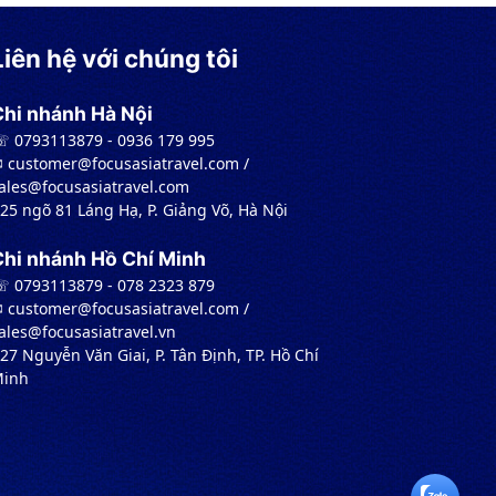
Liên hệ với chúng tôi
Chi nhánh Hà Nội
 0793113879 - 0936 179 995
︎ customer@focusasiatravel.com /
ales@focusasiatravel.com
 25 ngõ 81 Láng Hạ, P. Giảng Võ, Hà Nội
Chi nhánh Hồ Chí Minh
 0793113879 - 078 2323 879
︎ customer@focusasiatravel.com /
ales@focusasiatravel.vn
 27 Nguyễn Văn Giai, P. Tân Định, TP. Hồ Chí
inh