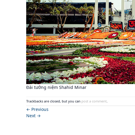
Đài tưởng niệm Shahid Minar
Trackbacks are closed, but you can
post a comment
.
←
Previous
Next
→