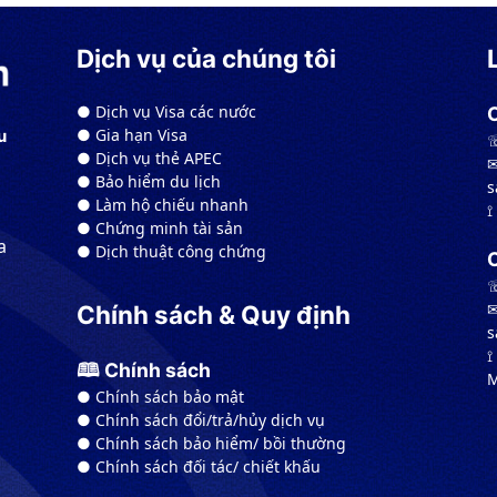
Dịch vụ của chúng tôi
● Dịch vụ Visa các nước
● Gia hạn Visa
u
☏
● Dịch vụ thẻ APEC
✉
● Bảo hiểm du lịch
s
● Làm hộ chiếu nhanh
⟟
● Chứng minh tài sản
a
● Dịch thuật công chứng
☏
✉
Chính sách & Quy định
s
⟟
🕮 Chính sách
M
● Chính sách bảo mật
● Chính sách đổi/trả/hủy dịch vụ
● Chính sách bảo hiểm/ bồi thường
● Chính sách đối tác/ chiết khấu