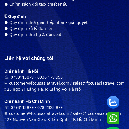
● Chính sách đối tác/ chiết khấu
⛨ Quy định
● Quy định thời gian tiếp nhận/ giải quyết
● Quy định xử lý đơn lỗi
● Quy định thu hộ & đối soát
Liên hệ với chúng tôi
Chi nhánh Hà Nội
☏ 0793113879 - 0936 179 995
✉︎ customer@focusasiatravel.com / sales@focusasiatravel.com
⟟ 25 ngõ 81 Láng Hạ, P. Giảng Võ, Hà Nội
Chi nhánh Hồ Chí Minh
☏ 0793113879 - 078 2323 879
✉︎ customer@focusasiatravel.com / sales@focusasiatravel.vn
⟟ 27 Nguyễn Văn Giai, P. Tân Định, TP. Hồ Chí Minh