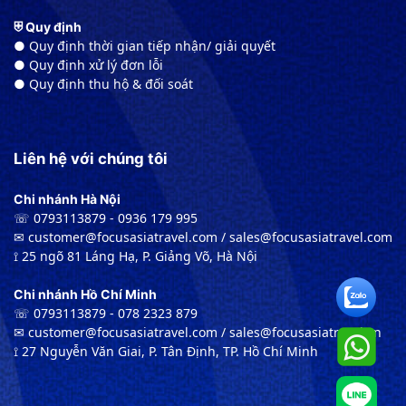
⛨ Quy định
● Quy định thời gian tiếp nhận/ giải quyết
● Quy định xử lý đơn lỗi
● Quy định thu hộ & đối soát
Liên hệ với chúng tôi
Chi nhánh Hà Nội
☏ 0793113879 - 0936 179 995
✉︎ customer@focusasiatravel.com / sales@focusasiatravel.com
⟟ 25 ngõ 81 Láng Hạ, P. Giảng Võ, Hà Nội
Chi nhánh Hồ Chí Minh
☏ 0793113879 - 078 2323 879
✉︎ customer@focusasiatravel.com / sales@focusasiatravel.vn
⟟ 27 Nguyễn Văn Giai, P. Tân Định, TP. Hồ Chí Minh