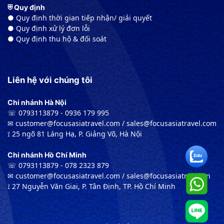
⛨ Quy định
● Quy định thời gian tiếp nhận/ giải quyết
● Quy định xử lý đơn lỗi
● Quy định thu hộ & đối soát
Liên hệ với chúng tôi
Chi nhánh Hà Nội
☏ 0793113879 - 0936 179 995
✉︎ customer@focusasiatravel.com / sales@focusasiatravel.com
⟟ 25 ngõ 81 Láng Hạ, P. Giảng Võ, Hà Nội
Chi nhánh Hồ Chí Minh
☏ 0793113879 - 078 2323 879
✉︎ customer@focusasiatravel.com / sales@focusasiatravel.vn
⟟ 27 Nguyễn Văn Giai, P. Tân Định, TP. Hồ Chí Minh