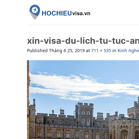
Skip
to
content
xin-visa-du-lich-tu-tuc-a
Published
Tháng 6 25, 2019
at
711 × 535
in
Kinh nghiệ