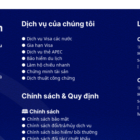
Dịch vụ của chúng tôi
● Dịch vụ Visa các nước
● Gia hạn Visa
u
☏
● Dịch vụ thẻ APEC
✉
● Bảo hiểm du lịch
s
● Làm hộ chiếu nhanh
⟟
● Chứng minh tài sản
a
● Dịch thuật công chứng
☏
✉
Chính sách & Quy định
s
⟟
🕮 Chính sách
M
● Chính sách bảo mật
● Chính sách đổi/trả/hủy dịch vụ
● Chính sách bảo hiểm/ bồi thường
● Chính sách đối tác/ chiết khấu