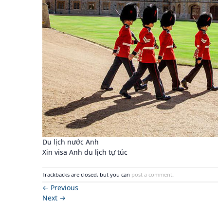
Du lịch nước Anh
Xin visa Anh du lịch tự túc
Trackbacks are closed, but you can
post a comment
.
←
Previous
Next
→