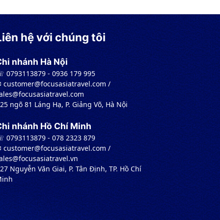
Liên hệ với chúng tôi
Chi nhánh Hà Nội
 0793113879 - 0936 179 995
︎ customer@focusasiatravel.com /
ales@focusasiatravel.com
 25 ngõ 81 Láng Hạ, P. Giảng Võ, Hà Nội
Chi nhánh Hồ Chí Minh
 0793113879 - 078 2323 879
︎ customer@focusasiatravel.com /
ales@focusasiatravel.vn
 27 Nguyễn Văn Giai, P. Tân Định, TP. Hồ Chí
inh