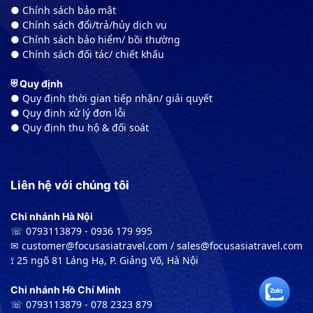
● Chính sách bảo mật
● Chính sách đổi/trả/hủy dịch vụ
● Chính sách bảo hiểm/ bồi thường
● Chính sách đối tác/ chiết khấu
⛨ Quy định
● Quy định thời gian tiếp nhận/ giải quyết
● Quy định xử lý đơn lỗi
● Quy định thu hộ & đối soát
Liên hệ với chúng tôi
Chi nhánh Hà Nội
☏ 0793113879 - 0936 179 995
✉︎ customer@focusasiatravel.com / sales@focusasiatravel.com
⟟ 25 ngõ 81 Láng Hạ, P. Giảng Võ, Hà Nội
Chi nhánh Hồ Chí Minh
☏ 0793113879 - 078 2323 879