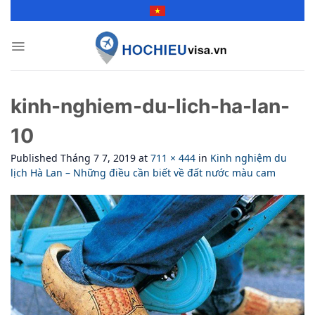
Skip
to
content
kinh-nghiem-du-lich-ha-lan-
10
Published
Tháng 7 7, 2019
at
711 × 444
in
Kinh nghiệm du
lịch Hà Lan – Những điều cần biết về đất nước màu cam