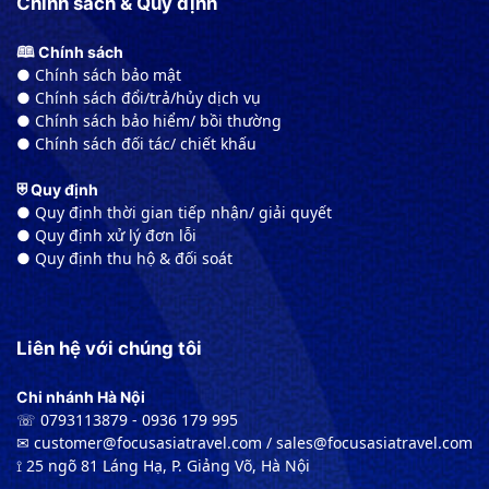
Chính sách & Quy định
🕮 Chính sách
● Chính sách bảo mật
● Chính sách đổi/trả/hủy dịch vụ
● Chính sách bảo hiểm/ bồi thường
● Chính sách đối tác/ chiết khấu
⛨ Quy định
● Quy định thời gian tiếp nhận/ giải quyết
● Quy định xử lý đơn lỗi
● Quy định thu hộ & đối soát
Liên hệ với chúng tôi
Chi nhánh Hà Nội
☏ 0793113879 - 0936 179 995
✉︎ customer@focusasiatravel.com / sales@focusasiatravel.com
⟟ 25 ngõ 81 Láng Hạ, P. Giảng Võ, Hà Nội