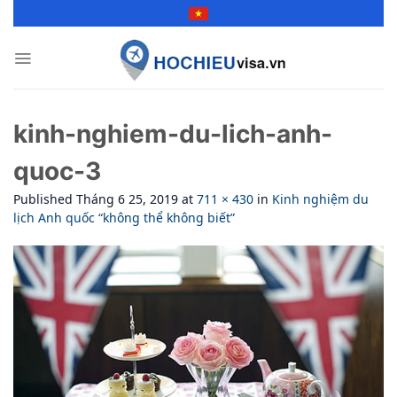
Skip
to
content
kinh-nghiem-du-lich-anh-
quoc-3
Published
Tháng 6 25, 2019
at
711 × 430
in
Kinh nghiệm du
lịch Anh quốc “không thể không biết”