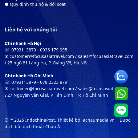
● Quy định thu hộ & đối soát
Liên hệ với chúng tôi
Chi nhánh Hà Nội
☏ 0793113879 - 0936 179 995
✉︎ customer@focusasiatravel.com / sales@focusasiatravel.com
⟟ 25 ngõ 81 Láng Hạ, P. Giảng Võ, Hà Nội
Chi nhánh Hồ Chí Minh
☏ 0793113879 - 078 2323 879
✉︎ customer@focusasiatravel.com / sales@focusasiatravel.vn
⟟ 27 Nguyễn Văn Giai, P. Tân Định, TP. Hồ Chí Minh
© ™ 2025 IndochinaPost. Thiết kế bởi achaumedia.vn | Được
dịch bởi dịch thuật Châu Á